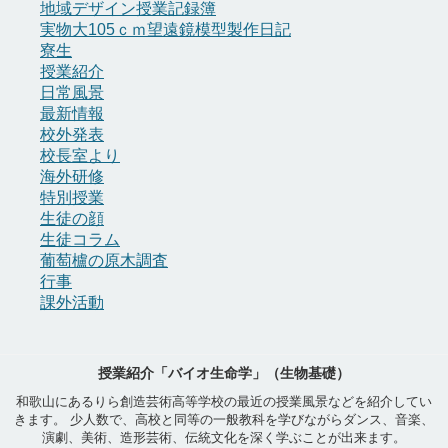
地域デザイン授業記録簿
実物大105ｃｍ望遠鏡模型製作日記
寮生
授業紹介
日常風景
最新情報
校外発表
校長室より
海外研修
特別授業
生徒の顔
生徒コラム
葡萄櫨の原木調査
行事
課外活動
授業紹介「バイオ生命学」（生物基礎）
和歌山にあるりら創造芸術高等学校の最近の授業風景などを紹介してい
きます。 少人数で、高校と同等の一般教科を学びながらダンス、音楽、
演劇、美術、造形芸術、伝統文化を深く学ぶことが出来ます。