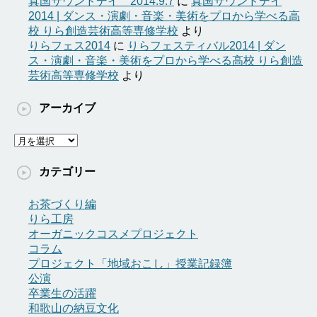
真国サウンドデイ 2014.9.7
に
真国サウンドデイ
2014 | ダンス・演劇・音楽・美術をプロから学べる高
校 りら創造芸術高等専修学校
より
りらフェス2014
に
りらフェスティバル2014 | ダン
ス・演劇・音楽・美術をプロから学べる高校 りら創造
芸術高等専修学校
より
アーカイブ
ア
ー
カ
カテゴリー
イ
ブ
お茶づくり編
りら工房
オーガニックコスメプロジェクト
コラム
プロジェクト「地域おこし」授業記録簿
公演
卒業生の活躍
和歌山の納豆文化