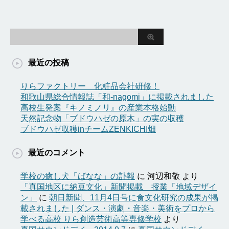
最近の投稿
りらファクトリー 化粧品会社研修！
和歌山県総合情報誌「和-nagomi」に掲載されました
高校生発案『キノミノリ』の産業本格始動
天然記念物「ブドウハゼの原木」の実の収穫
ブドウハゼ収穫inチームZENKICHI畑
最近のコメント
学校の癒し犬「ばなな」の訃報
に
河辺和敬
より
「真国地区に納豆文化」新聞掲載 授業「地域デザイ
ン」
に
朝日新聞、11月4日号に食文化研究の成果が掲
載されました | ダンス・演劇・音楽・美術をプロから
学べる高校 りら創造芸術高等専修学校
より