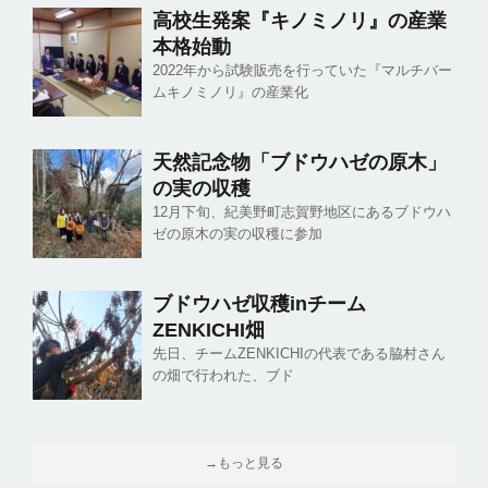
高校生発案『キノミノリ』の産業
本格始動
2022年から試験販売を行っていた『マルチバー
ムキノミノリ』の産業化
天然記念物「ブドウハゼの原木」
の実の収穫
12月下旬、紀美野町志賀野地区にあるブドウハ
ゼの原木の実の収穫に参加
ブドウハゼ収穫inチーム
ZENKICHI畑
先日、チームZENKICHIの代表である脇村さん
の畑で行われた、ブド
→もっと見る