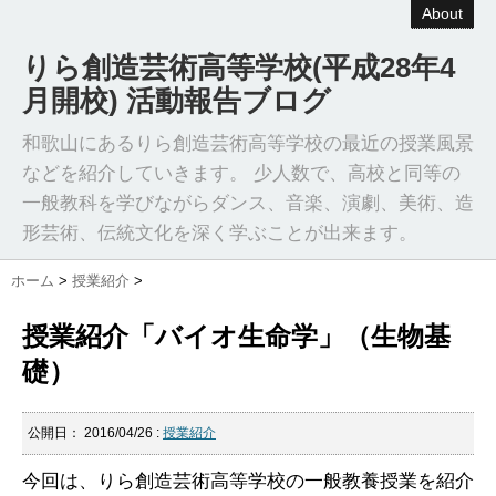
About
りら創造芸術高等学校(平成28年4
月開校) 活動報告ブログ
和歌山にあるりら創造芸術高等学校の最近の授業風景
などを紹介していきます。 少人数で、高校と同等の
一般教科を学びながらダンス、音楽、演劇、美術、造
形芸術、伝統文化を深く学ぶことが出来ます。
ホーム
>
授業紹介
>
授業紹介「バイオ生命学」（生物基
礎）
公開日：
2016/04/26
:
授業紹介
今回は、りら創造芸術高等学校の一般教養授業を紹介