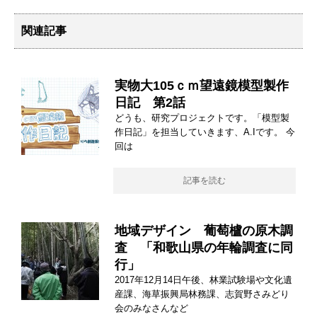
関連記事
実物大105ｃｍ望遠鏡模型製作
日記 第2話
どうも、研究プロジェクトです。「模型製
作日記」を担当していきます、A.Iです。 今
回は
記事を読む
地域デザイン 葡萄櫨の原木調
査 「和歌山県の年輪調査に同
行」
2017年12月14日午後、林業試験場や文化遺
産課、海草振興局林務課、志賀野さみどり
会のみなさんなど