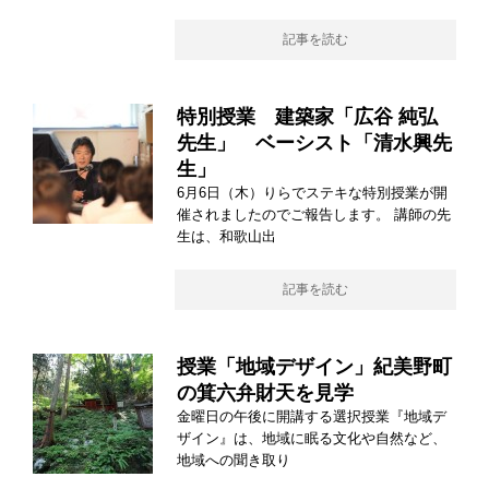
記事を読む
特別授業 建築家「広谷 純弘
先生」 ベーシスト「清水興先
生」
6月6日（木）りらでステキな特別授業が開
催されましたのでご報告します。 講師の先
生は、和歌山出
記事を読む
授業「地域デザイン」紀美野町
の箕六弁財天を見学
金曜日の午後に開講する選択授業『地域デ
ザイン』は、地域に眠る文化や自然など、
地域への聞き取り