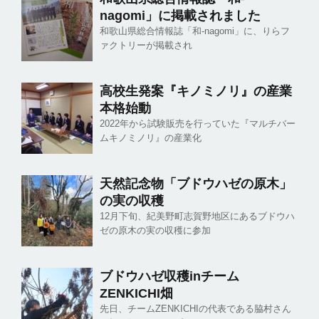
nagomi」に掲載されました
和歌山県総合情報誌「和-nagomi」に、りらフ
ァクトリーが掲載され
高校生発案『キノミノリ』の産業
本格始動
2022年から試験販売を行っていた『マルチバー
ムキノミノリ』の産業化
天然記念物「ブドウハゼの原木」
の実の収穫
12月下旬、紀美野町志賀野地区にあるブドウハ
ゼの原木の実の収穫に参加
ブドウハゼ収穫inチーム
ZENKICHI畑
先日、チームZENKICHIの代表である脇村さん