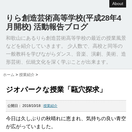
About
りら創造芸術高等学校(平成28年4
月開校) 活動報告ブログ
和歌山にあるりら創造芸術高等学校の最近の授業風景
などを紹介していきます。 少人数で、高校と同等の
一般教科を学びながらダンス、音楽、演劇、美術、造
形芸術、伝統文化を深く学ぶことが出来ます。
ホーム
>
授業紹介
>
ジオパークな授業「甌穴探求」
公開日：
2018/10/18
:
授業紹介
今日は久しぶりの秋晴れに恵まれ、気持ちの良い青空
が広がっていました。