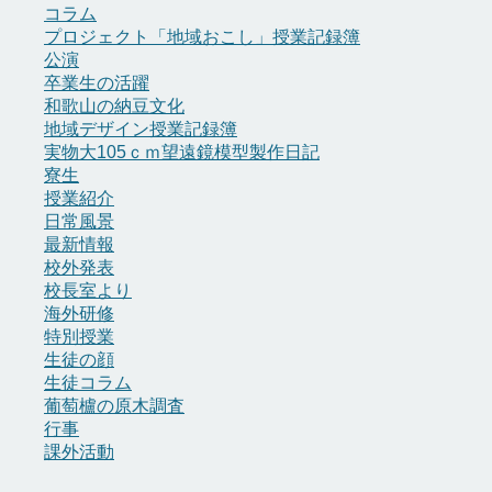
コラム
プロジェクト「地域おこし」授業記録簿
公演
卒業生の活躍
和歌山の納豆文化
地域デザイン授業記録簿
実物大105ｃｍ望遠鏡模型製作日記
寮生
授業紹介
日常風景
最新情報
校外発表
校長室より
海外研修
特別授業
生徒の顔
生徒コラム
葡萄櫨の原木調査
行事
課外活動