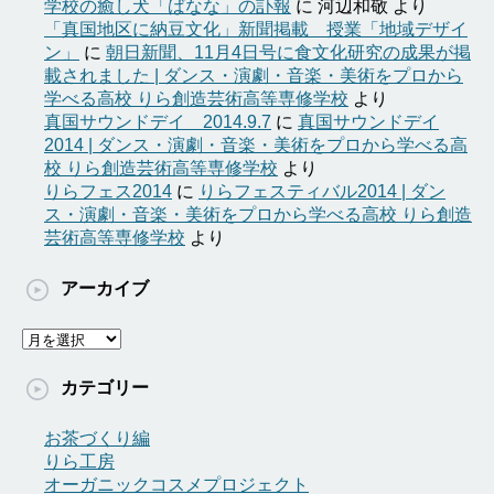
学校の癒し犬「ばなな」の訃報
に
河辺和敬
より
「真国地区に納豆文化」新聞掲載 授業「地域デザイ
ン」
に
朝日新聞、11月4日号に食文化研究の成果が掲
載されました | ダンス・演劇・音楽・美術をプロから
学べる高校 りら創造芸術高等専修学校
より
真国サウンドデイ 2014.9.7
に
真国サウンドデイ
2014 | ダンス・演劇・音楽・美術をプロから学べる高
校 りら創造芸術高等専修学校
より
りらフェス2014
に
りらフェスティバル2014 | ダン
ス・演劇・音楽・美術をプロから学べる高校 りら創造
芸術高等専修学校
より
アーカイブ
ア
ー
カ
カテゴリー
イ
ブ
お茶づくり編
りら工房
オーガニックコスメプロジェクト