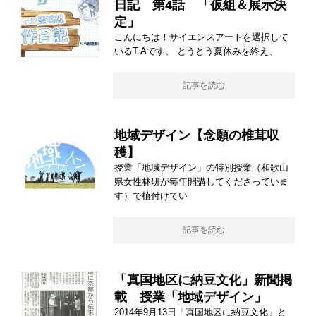
日記 第4話 「仮組＆展示決
定」
こんにちは！サイエンスアートを選択して
いるT.Aです。 とうとう夏休みを終え、
記事を読む
地域デザイン【念願の椎茸収
穫】
授業「地域デザイン」の特別授業（和歌山
県女性林研が毎年開講してくださっていま
す）で植付けてい
記事を読む
「真国地区に納豆文化」新聞掲
載 授業「地域デザイン」
2014年9月13日「真国地区に納豆文化」と