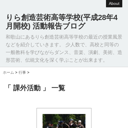
About
りら創造芸術高等学校(平成28年4
月開校) 活動報告ブログ
和歌山にあるりら創造芸術高等学校の最近の授業風景
などを紹介していきます。 少人数で、高校と同等の
一般教科を学びながらダンス、音楽、演劇、美術、造
形芸術、伝統文化を深く学ぶことが出来ます。
ホーム
>
行事
>
「 課外活動 」 一覧