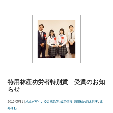
特用林産功労者特別賞 受賞のお知
らせ
2019/05/31 |
地域デザイン授業記録簿
,
最新情報
,
葡萄櫨の原木調査
,
課
外活動