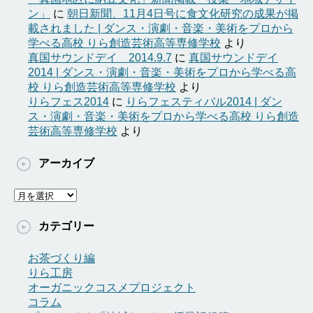
ン」
に
朝日新聞、11月4日号に食文化研究の成果が掲
載されました | ダンス・演劇・音楽・美術をプロから
学べる高校 りら創造芸術高等専修学校
より
真国サウンドデイ 2014.9.7
に
真国サウンドデイ
2014 | ダンス・演劇・音楽・美術をプロから学べる高
校 りら創造芸術高等専修学校
より
りらフェス2014
に
りらフェスティバル2014 | ダン
ス・演劇・音楽・美術をプロから学べる高校 りら創造
芸術高等専修学校
より
アーカイブ
ア
ー
カ
カテゴリー
イ
ブ
お茶づくり編
りら工房
オーガニックコスメプロジェクト
コラム