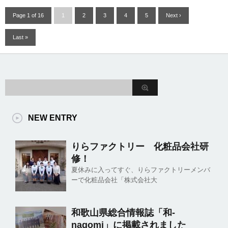
Page 1 of 16
1
2
3
4
5
Next ›
Last »
NEW ENTRY
りらファクトリー 化粧品会社研
修！
夏休みに入ってすぐ、りらファクトリーメンバ
ーで化粧品会社「株式会社大
和歌山県総合情報誌「和-
nagomi」に掲載されました