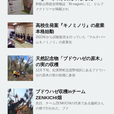
和歌山県総合情報誌「和-nagomi」に、りらフ
ァクトリーが掲載され
高校生発案『キノミノリ』の産業
本格始動
2022年から試験販売を行っていた『マルチバー
ムキノミノリ』の産業化
天然記念物「ブドウハゼの原木」
の実の収穫
12月下旬、紀美野町志賀野地区にあるブドウハ
ゼの原木の実の収穫に参加
ブドウハゼ収穫inチーム
ZENKICHI畑
先日、チームZENKICHIの代表である脇村さん
の畑で行われた、ブド