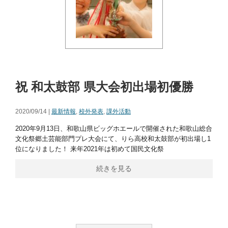
祝 和太鼓部 県大会初出場初優勝
2020/09/14 |
最新情報
,
校外発表
,
課外活動
2020年9月13日、和歌山県ビッグホエールで開催された和歌山総合
文化祭郷土芸能部門プレ大会にて、りら高校和太鼓部が初出場し1
位になりました！ 来年2021年は初めて国民文化祭
続きを見る