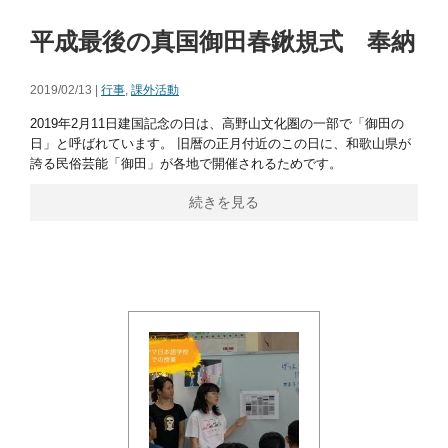
平成最後の真国御田春鍬規式 奉納
2019/02/13 |
行事
,
課外活動
2019年2月11日建国記念の日は、高野山文化圏の一部で「御田の
日」と呼ばれています。 旧暦の正月付近のこの日に、和歌山県が
誇る民俗芸能「御田」が各地で開催されるためです。
続きを見る