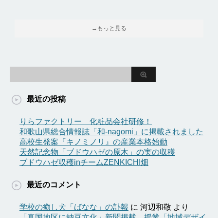
→もっと見る
最近の投稿
りらファクトリー 化粧品会社研修！
和歌山県総合情報誌「和-nagomi」に掲載されました
高校生発案『キノミノリ』の産業本格始動
天然記念物「ブドウハゼの原木」の実の収穫
ブドウハゼ収穫inチームZENKICHI畑
最近のコメント
学校の癒し犬「ばなな」の訃報
に
河辺和敬
より
「真国地区に納豆文化」新聞掲載 授業「地域デザイ