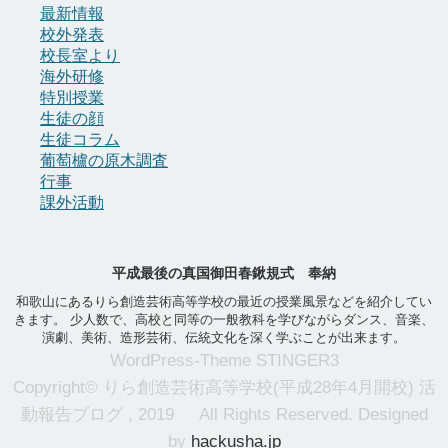
最新情報
校外発表
校長室より
海外研修
特別授業
生徒の顔
生徒コラム
葡萄櫨の原木調査
行事
課外活動
平成最後の真国御田春鍬規式 奉納
和歌山にあるりら創造芸術高等学校の最近の授業風景などを紹介してい
きます。 少人数で、高校と同等の一般教科を学びながらダンス、音楽、
演劇、美術、造形芸術、伝統文化を深く学ぶことが出来ます。
WordPress-Theme STINGER3
Copyright© りら創造芸術高等学校(平成28年4月開校) 活
動報告ブログ , 2019 All Rights Reserved. Designed
by
hackusha.jp