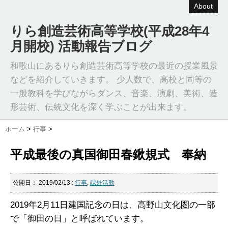
About
りら創造芸術高等学校(平成28年4
月開校) 活動報告ブログ
和歌山にあるりら創造芸術高等学校の最近の授業風景
などを紹介していきます。 少人数で、高校と同等の
一般教科を学びながらダンス、音楽、演劇、美術、造
形芸術、伝統文化を深く学ぶことが出来ます。
ホーム
>
行事
>
平成最後の真国御田春鍬規式 奉納
公開日：
2019/02/13
:
行事
,
課外活動
2019年2月11日建国記念の日は、高野山文化圏の一部
で「御田の日」と呼ばれています。