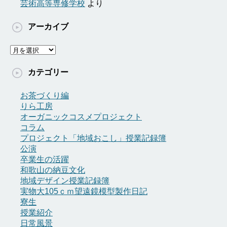
芸術高等専修学校
より
アーカイブ
ア
ー
カ
カテゴリー
イ
ブ
お茶づくり編
りら工房
オーガニックコスメプロジェクト
コラム
プロジェクト「地域おこし」授業記録簿
公演
卒業生の活躍
和歌山の納豆文化
地域デザイン授業記録簿
実物大105ｃｍ望遠鏡模型製作日記
寮生
授業紹介
日常風景