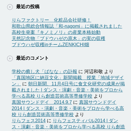
最近の投稿
りらファクトリー 化粧品会社研修！
和歌山県総合情報誌「和-nagomi」に掲載されました
高校生発案『キノミノリ』の産業本格始動
天然記念物「ブドウハゼの原木」の実の収穫
ブドウハゼ収穫inチームZENKICHI畑
最近のコメント
学校の癒し犬「ばなな」の訃報
に
河辺和敬
より
「真国地区に納豆文化」新聞掲載 授業「地域デザイ
ン」
に
朝日新聞、11月4日号に食文化研究の成果が掲
載されました | ダンス・演劇・音楽・美術をプロから
学べる高校 りら創造芸術高等専修学校
より
真国サウンドデイ 2014.9.7
に
真国サウンドデイ
2014 | ダンス・演劇・音楽・美術をプロから学べる高
校 りら創造芸術高等専修学校
より
りらフェス2014
に
りらフェスティバル2014 | ダン
ス・演劇・音楽・美術をプロから学べる高校 りら創造