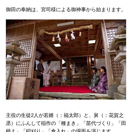
御田の奉納は、宮司様による御神事から始まります。
主役の生徒2人が若婿（：福太郎）と、舅（：花賀之
丞）にふんして稲作の「種まき」「苗代づくり」「田
植え」「稲刈り」「倉入れ」の場面を演じます。