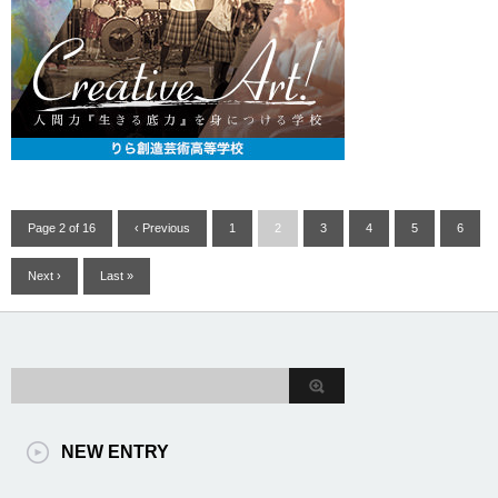
Page 2 of 16
‹ Previous
1
2
3
4
5
6
Next ›
Last »
NEW ENTRY