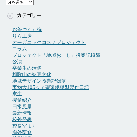
ア
ー
カ
カテゴリー
イ
ブ
お茶づくり編
りら工房
オーガニックコスメプロジェクト
コラム
プロジェクト「地域おこし」授業記録簿
公演
卒業生の活躍
和歌山の納豆文化
地域デザイン授業記録簿
実物大105ｃｍ望遠鏡模型製作日記
寮生
授業紹介
日常風景
最新情報
校外発表
校長室より
海外研修