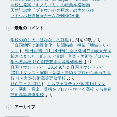
高校生発案『キノミノリ』の産業本格始動
天然記念物「ブドウハゼの原木」の実の収穫
ブドウハゼ収穫inチームZENKICHI畑
最近のコメント
学校の癒し犬「ばなな」の訃報
に
河辺和敬
より
「真国地区に納豆文化」新聞掲載 授業「地域デザイ
ン」
に
朝日新聞、11月4日号に食文化研究の成果が掲
載されました | ダンス・演劇・音楽・美術をプロから
学べる高校 りら創造芸術高等専修学校
より
真国サウンドデイ 2014.9.7
に
真国サウンドデイ
2014 | ダンス・演劇・音楽・美術をプロから学べる高
校 りら創造芸術高等専修学校
より
りらフェス2014
に
りらフェスティバル2014 | ダン
ス・演劇・音楽・美術をプロから学べる高校 りら創造
芸術高等専修学校
より
アーカイブ