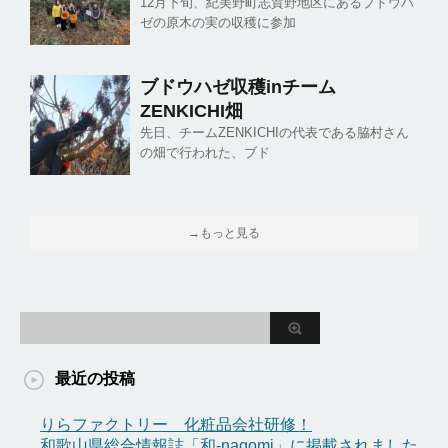
12月下旬、紀美野町志賀野地区にあるブドウハ
ゼの原木の実の収穫に参加
ブドウハゼ収穫inチーム
ZENKICHI畑
先日、チームZENKICHIの代表である脇村さん
の畑で行われた、ブド
→もっと見る
最近の投稿
りらファクトリー 化粧品会社研修！
和歌山県総合情報誌「和-nagomi」に掲載されました