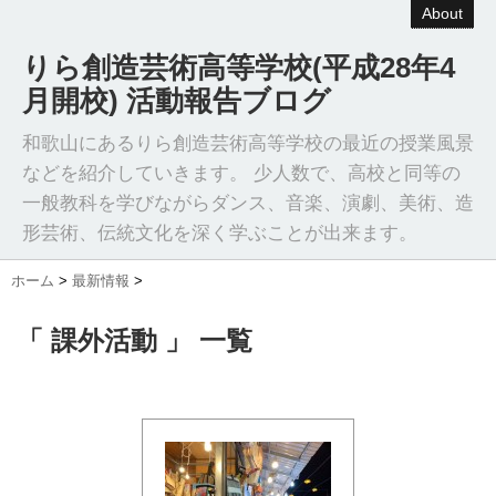
About
りら創造芸術高等学校(平成28年4
月開校) 活動報告ブログ
和歌山にあるりら創造芸術高等学校の最近の授業風景
などを紹介していきます。 少人数で、高校と同等の
一般教科を学びながらダンス、音楽、演劇、美術、造
形芸術、伝統文化を深く学ぶことが出来ます。
ホーム
>
最新情報
>
「 課外活動 」 一覧