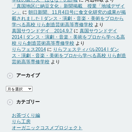
「真国地区に納豆文化」新聞掲載 授業「地域デザイ
ン」
に
朝日新聞、11月4日号に食文化研究の成果が掲
載されました | ダンス・演劇・音楽・美術をプロから
学べる高校 りら創造芸術高等専修学校
より
真国サウンドデイ 2014.9.7
に
真国サウンドデイ
2014 | ダンス・演劇・音楽・美術をプロから学べる高
校 りら創造芸術高等専修学校
より
りらフェス2014
に
りらフェスティバル2014 | ダン
ス・演劇・音楽・美術をプロから学べる高校 りら創造
芸術高等専修学校
より
アーカイブ
ア
ー
カ
カテゴリー
イ
ブ
お茶づくり編
りら工房
オーガニックコスメプロジェクト