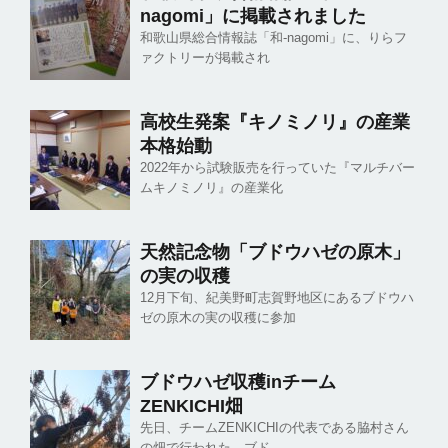
nagomi」に掲載されました
和歌山県総合情報誌「和-nagomi」に、りらフ
ァクトリーが掲載され
高校生発案『キノミノリ』の産業
本格始動
2022年から試験販売を行っていた『マルチバー
ムキノミノリ』の産業化
天然記念物「ブドウハゼの原木」
の実の収穫
12月下旬、紀美野町志賀野地区にあるブドウハ
ゼの原木の実の収穫に参加
ブドウハゼ収穫inチーム
ZENKICHI畑
先日、チームZENKICHIの代表である脇村さん
の畑で行われた、ブド