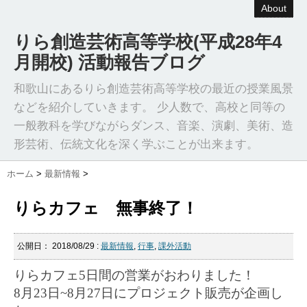
About
りら創造芸術高等学校(平成28年4
月開校) 活動報告ブログ
和歌山にあるりら創造芸術高等学校の最近の授業風景
などを紹介していきます。 少人数で、高校と同等の
一般教科を学びながらダンス、音楽、演劇、美術、造
形芸術、伝統文化を深く学ぶことが出来ます。
ホーム
>
最新情報
>
りらカフェ 無事終了！
公開日：
2018/08/29
:
最新情報
,
行事
,
課外活動
りらカフェ
5
日間の営業がおわりました！
8
月
23
日
~8
月
27
日にプロジェクト販売が企画し