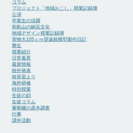
コラム
プロジェクト「地域おこし」授業記録簿
公演
卒業生の活躍
和歌山の納豆文化
地域デザイン授業記録簿
実物大105ｃｍ望遠鏡模型製作日記
寮生
授業紹介
日常風景
最新情報
校外発表
校長室より
海外研修
特別授業
生徒の顔
生徒コラム
葡萄櫨の原木調査
行事
課外活動