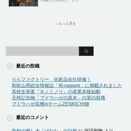
→もっと見る
最近の投稿
りらファクトリー 化粧品会社研修！
和歌山県総合情報誌「和-nagomi」に掲載されました
高校生発案『キノミノリ』の産業本格始動
天然記念物「ブドウハゼの原木」の実の収穫
ブドウハゼ収穫inチームZENKICHI畑
最近のコメント
学校の癒し犬「ばなな」の訃報
に
河辺和敬
より