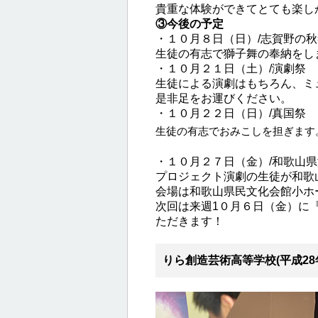
貴重な体験ができてとても楽し
③今後の予定
・１０月８日（日）/志賀野の
生徒の有志で獅子舞の奉納をし
・１０月２１日（土）/演劇祭
生徒による演劇はもちろん、
ミ
是非足をお運びください。
・１０月２２日（日）/真国祭
生徒の有志でおみこしを担ぎます
・１０月２７日（金）/和歌山
プロジェクト演劇の生徒が和歌
会場は和歌山県民文化会館小ホ
次回は来週1０月６日（金）に
ただきます！
りら創造芸術高等学校(平成28