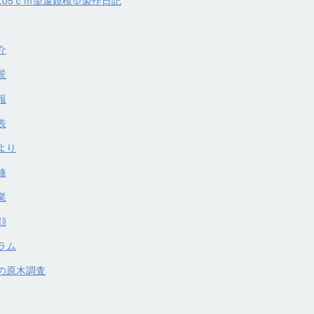
105ｃｍ望遠鏡模型製作日記
介
景
報
表
より
修
業
顔
ラム
の原木調査