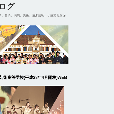
ブログ
ス、音楽、演劇、美術、造形芸術、伝統文化を深
芸術高等学校(平成28年4月開校)WEB