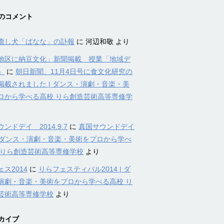
のコメント
癒し犬「ばなな」の訃報
に
河辺和敬
より
地区に納豆文化」新聞掲載 授業「地域デ
」
に
朝日新聞、11月4日号に食文化研究の
掲載されました | ダンス・演劇・音楽・美
ロから学べる高校 りら創造芸術高等専修学
ンドデイ 2014.9.7
に
真国サウンドデイ
4 | ダンス・演劇・音楽・美術をプロから学べ
 りら創造芸術高等専修学校
より
ス2014
に
りらフェスティバル2014 | ダ
演劇・音楽・美術をプロから学べる高校 り
芸術高等専修学校
より
カイブ