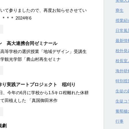
実物大
づいて参りましたので、再度お知らせさせてい
寮生
＊＊＊ 2024年6
授業紹
日常風
最新情
ン 高大連携合同ゼミナール
校外発
術高等学校の選択授業「地域デザイン」受講生
大学観光学部「農山村再生ゼミナ
校長室
海外研
特別授
作り実践アートプロジェクト 稲刈り
生徒の
曜日、今年の6月に学校から1.5キロ程離れた休耕
て田植えした 「真国御田米作
生徒コ
葡萄櫨
行事
観劇