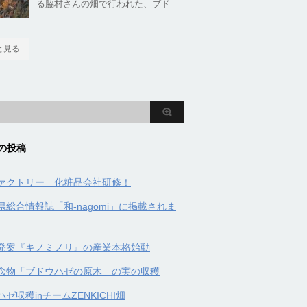
る脇村さんの畑で行われた、ブド
と見る
の投稿
ァクトリー 化粧品会社研修！
県総合情報誌「和-nagomi」に掲載されま
発案『キノミノリ』の産業本格始動
念物「ブドウハゼの原木」の実の収穫
ゼ収穫inチームZENKICHI畑