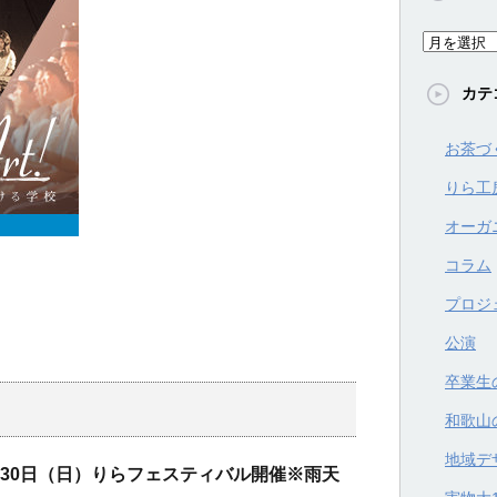
ア
ー
カテ
カ
イ
お茶づ
ブ
りら工
オーガ
コラム
プロジ
公演
卒業生
和歌山
地域デ
月30日（日）りらフェスティバル開催※雨天