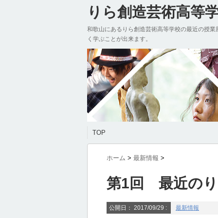
りら創造芸術高等学校
和歌山にあるりら創造芸術高等学校の最近の授業
く学ぶことが出来ます。
TOP
ホーム
>
最新情報
>
第1回 最近の
公開日：
2017/09/29
:
最新情報