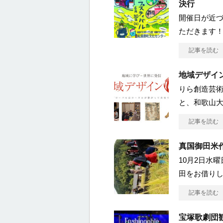
決行
開催日が近
ただきます！ 
記事を読む
地域デザイ
りら創造芸
と、和歌山
記事を読む
真国御田米
10月2日水
田をお借りし
記事を読む
宝塚歌劇団