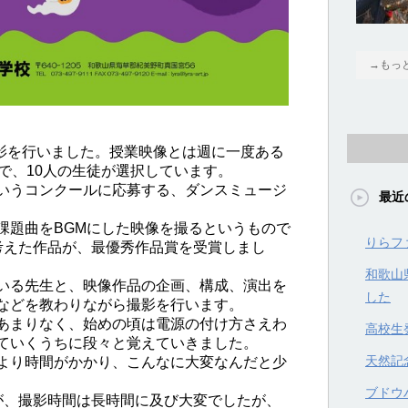
→もっ
撮影を行いました。授業映像とは週に一度ある
で、10人の生徒が選択しています。
いうコンクールに応募する、ダンスミュージ
最近
課題曲をBGMにした映像を撮るというもので
りらフ
考えた作品が、最優秀作品賞を受賞しまし
和歌山
いる先生と、映像作品の企画、構成、演出を
した
などを教わりながら撮影を行います。
あまりなく、始めの頃は電源の付け方さえわ
高校生
ていくうちに段々と覚えていきました。
天然記
より時間がかかり、こんなに大変なんだと少
ブドウハ
が、撮影時間は長時間に及び大変でしたが、