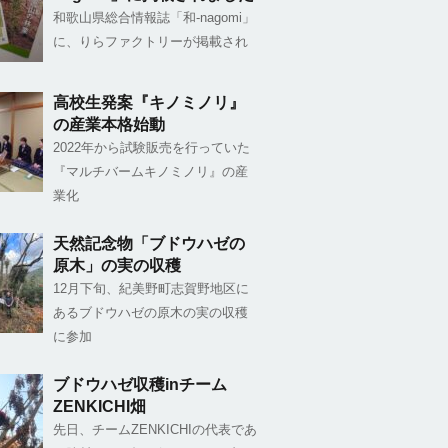
和歌山県総合情報誌「和-nagomi」
に、りらファクトリーが掲載され
高校生発案『キノミノリ』
の産業本格始動
2022年から試験販売を行っていた
『マルチバームキノミノリ』の産
業化
天然記念物「ブドウハゼの
原木」の実の収穫
12月下旬、紀美野町志賀野地区に
あるブドウハゼの原木の実の収穫
に参加
ブドウハゼ収穫inチーム
ZENKICHI畑
先日、チームZENKICHIの代表であ