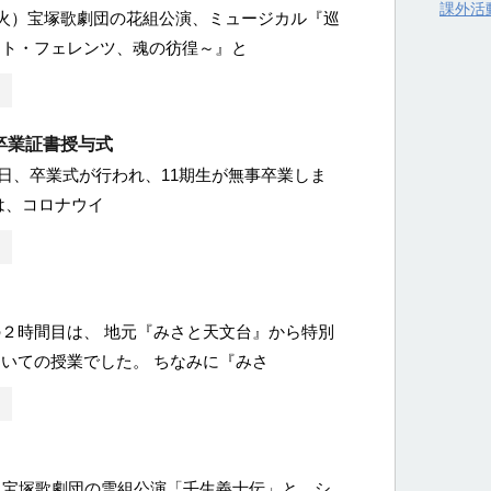
課外活
火）宝塚歌劇団の花組公演、ミュージカル『巡
スト・フェレンツ、魂の彷徨～』と
卒業証書授与式
月15日、卒業式が行われ、11期生が無事卒業しま
は、コロナウイ
２時間目は、 地元『みさと天文台』から特別
いての授業でした。 ちなみに『みさ
）宝塚歌劇団の雪組公演「壬生義士伝」と、シ