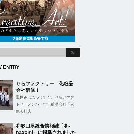
W ENTRY
りらファクトリー 化粧品
会社研修！
夏休みに入ってすぐ、りらファク
トリーメンバーで化粧品会社「株
式会社大
和歌山県総合情報誌「和-
nagomi」に掲載されました