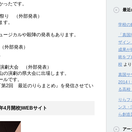
かったです。
最近
秋祭り （外部発表）
ます。
学校の
ュージカルや殺陣の発表もあります。
「真国
ザイン
 （外部発表）
成果が
。
術をプ
校
より
県演劇大会 （外部発表）
山の演劇の県大会に出場します。
真国サウ
ールです。
201
『第2回 最近のりらまとめ』を発信させてい
る高校
りらフェ
ンス・
年4月開校)WEBサイト
ら創造
アー