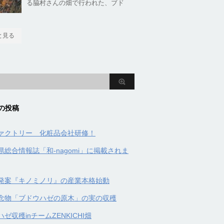
る脇村さんの畑で行われた、ブド
と見る
の投稿
ァクトリー 化粧品会社研修！
県総合情報誌「和-nagomi」に掲載されま
発案『キノミノリ』の産業本格始動
念物「ブドウハゼの原木」の実の収穫
ゼ収穫inチームZENKICHI畑