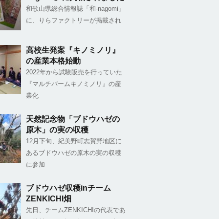
和歌山県総合情報誌「和-nagomi」
に、りらファクトリーが掲載され
高校生発案『キノミノリ』
の産業本格始動
2022年から試験販売を行っていた
『マルチバームキノミノリ』の産
業化
天然記念物「ブドウハゼの
原木」の実の収穫
12月下旬、紀美野町志賀野地区に
あるブドウハゼの原木の実の収穫
に参加
ブドウハゼ収穫inチーム
ZENKICHI畑
先日、チームZENKICHIの代表であ