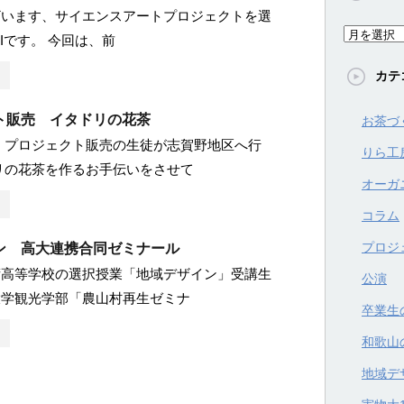
ざいます、サイエンスアートプロジェクトを選
ア
.Iです。 今回は、前
ー
カテ
カ
イ
ト販売 イタドリの花茶
お茶づ
ブ
木)、プロジェクト販売の生徒が志賀野地区へ行
りら工
リの花茶を作るお手伝いをさせて
オーガ
コラム
プロジ
ン 高大連携合同ゼミナール
術高等学校の選択授業「地域デザイン」受講生
公演
大学観光学部「農山村再生ゼミナ
卒業生
和歌山
地域デ