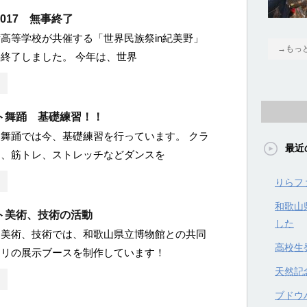
017 無事終了
高等学校が共催する「世界民族祭in紀美野」
→もっ
終了しました。 今年は、世界
ト舞踊 基礎練習！！
舞踊では今、基礎練習を行っています。 クラ
最近
エ、筋トレ、ストレッチなどダンスを
りらフ
和歌山
ト美術、技術の活動
した
ト美術、技術では、和歌山県立博物館との共同
高校生
モリの展示ブースを制作しています！
天然記
ブドウハ