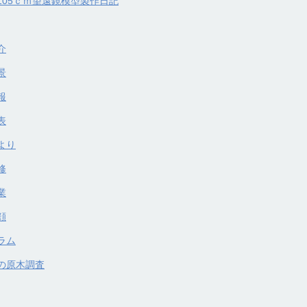
105ｃｍ望遠鏡模型製作日記
介
景
報
表
より
修
業
顔
ラム
の原木調査