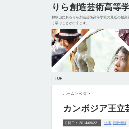
りら創造芸術高等学校
和歌山にあるりら創造芸術高等学校の最近の授業
く学ぶことが出来ます。
TOP
ホーム
>
公演
>
カンボジア王立
公開日：
2014/09/22
:
公演
,
最新情報