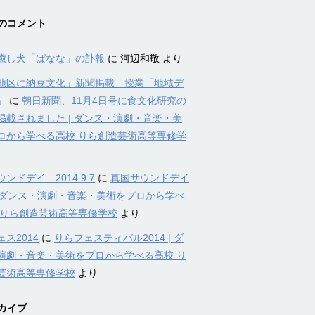
のコメント
癒し犬「ばなな」の訃報
に
河辺和敬
より
地区に納豆文化」新聞掲載 授業「地域デ
」
に
朝日新聞、11月4日号に食文化研究の
掲載されました | ダンス・演劇・音楽・美
ロから学べる高校 りら創造芸術高等専修学
ンドデイ 2014.9.7
に
真国サウンドデイ
4 | ダンス・演劇・音楽・美術をプロから学べ
 りら創造芸術高等専修学校
より
ス2014
に
りらフェスティバル2014 | ダ
演劇・音楽・美術をプロから学べる高校 り
芸術高等専修学校
より
カイブ