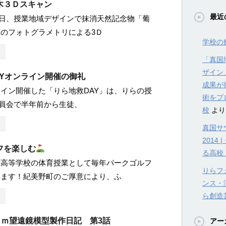
木３Ｄスキャン
最近
2月6日、授業地域デザインで抹消天然記念物「葡
のフォトグラメトリによる3Ｄ
学校の
「真国
ザイン
AYオンライン開催の御礼
成果が
イン開催した「りら地救DAY」は、りらの授
術をプ
委員会で半年前から生徒、
校
より
真国サウ
201
フを楽しむ
る高校
術高等学校の体育授業として毎年パークゴルフ
りらフェ
います！紀美野町のご厚意により、ふ
ンス・
ら創造
ｃｍ望遠鏡模型製作日記 第3話
アー