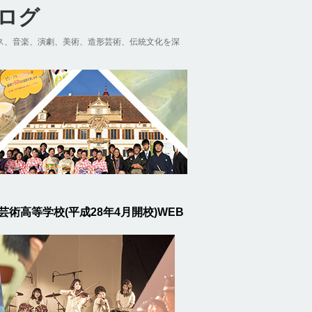
ブログ
ス、音楽、演劇、美術、造形芸術、伝統文化を深
芸術高等学校(平成28年4月開校)WEB