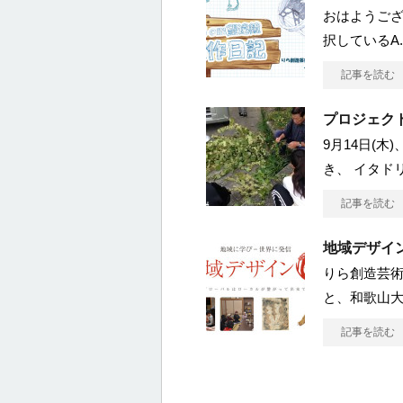
おはようご
択しているA
記事を読む
プロジェク
9月14日(
き、 イタド
記事を読む
地域デザイ
りら創造芸
と、和歌山
記事を読む