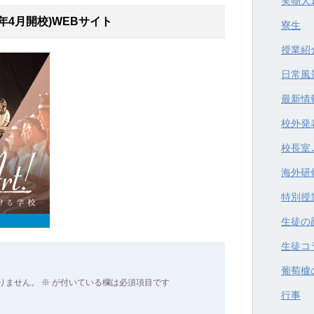
実物大
年4月開校)WEBサイト
寮生
授業紹
日常風
最新情
校外発
校長室
海外研
特別授
生徒の
生徒コ
葡萄櫨
りません。
※
が付いている欄は必須項目です
行事