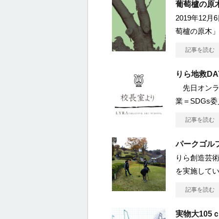
葡萄櫨の原
2019年1
萄櫨の原木」
記事を読む
りら地救D
先日オンラ
業＝SDGs
記事を読む
パークゴル
りら創造芸
を実施して
記事を読む
実物大105