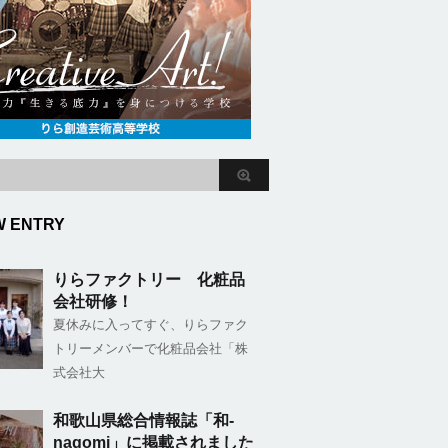
W ENTRY
りらファクトリー 化粧品
会社研修！
夏休みに入ってすぐ、りらファク
トリーメンバーで化粧品会社「株
式会社大
和歌山県総合情報誌「和-
nagomi」に掲載されました