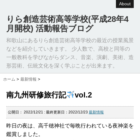
About
りら創造芸術高等学校(平成28年4
月開校) 活動報告ブログ
和歌山にあるりら創造芸術高等学校の最近の授業風景
などを紹介していきます。 少人数で、高校と同等の
一般教科を学びながらダンス、音楽、演劇、美術、造
形芸術、伝統文化を深く学ぶことが出来ます。
ホーム
>
最新情報
>
南九州研修旅行記
vol.2
公開日：
2022/12/21
: 最終更新日：2022/12/23
最新情報
昨日の夜は、高千穂神社で毎晩行われている夜神楽を
鑑賞しました。