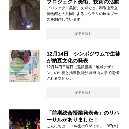
プロジェクト美術、技術の活動
プロジェクト美術、技術では、和歌山県立
博物館との共同によるコウモリの展示ブー
スを制作しています！
記事を読む
12月14日 シンポジウムで生徒
が納豆文化の発表
12月14日日曜日に選択授業「地域デザイ
ン」の生徒と指導教員が 高野山大学で開催
される文化シン
記事を読む
「前期総合授業発表会」のリハ
ーサルがありました！
こんにちは！ ３年生のO.Mです。 10/7(水)