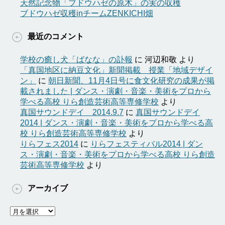
天然記念物「ブドウハゼの原木」の実の収穫
ブドウハゼ収穫inチームZENKICHI畑
最近のコメント
学校の癒し犬「ばなな」の訃報
に
河辺和敬
より
「真国地区に納豆文化」新聞掲載 授業「地域デザイ
ン」
に
朝日新聞、11月4日号に食文化研究の成果が掲
載されました | ダンス・演劇・音楽・美術をプロから
学べる高校 りら創造芸術高等専修学校
より
真国サウンドデイ 2014.9.7
に
真国サウンドデイ
2014 | ダンス・演劇・音楽・美術をプロから学べる高
校 りら創造芸術高等専修学校
より
りらフェス2014
に
りらフェスティバル2014 | ダン
ス・演劇・音楽・美術をプロから学べる高校 りら創造
芸術高等専修学校
より
アーカイブ
ア
ー