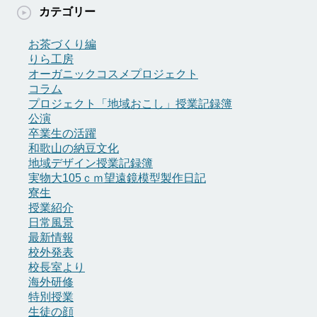
カ
カテゴリー
イ
ブ
お茶づくり編
りら工房
オーガニックコスメプロジェクト
コラム
プロジェクト「地域おこし」授業記録簿
公演
卒業生の活躍
和歌山の納豆文化
地域デザイン授業記録簿
実物大105ｃｍ望遠鏡模型製作日記
寮生
授業紹介
日常風景
最新情報
校外発表
校長室より
海外研修
特別授業
生徒の顔