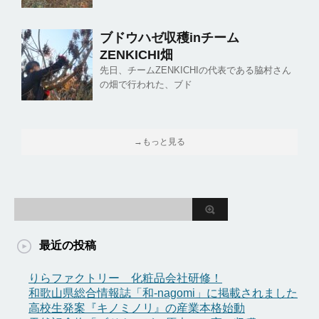
ブドウハゼ収穫inチーム
ZENKICHI畑
先日、チームZENKICHIの代表である脇村さん
の畑で行われた、ブド
→もっと見る
最近の投稿
りらファクトリー 化粧品会社研修！
和歌山県総合情報誌「和-nagomi」に掲載されました
高校生発案『キノミノリ』の産業本格始動