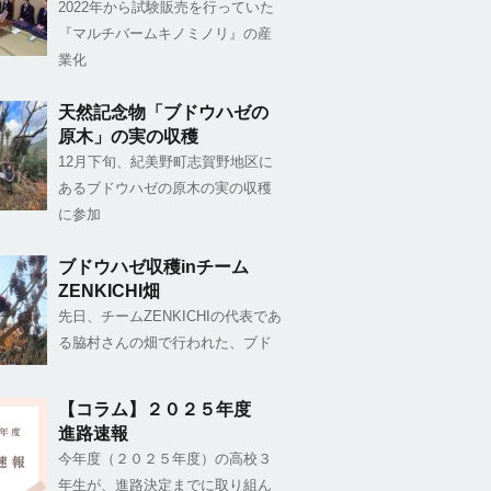
2022年から試験販売を行っていた
『マルチバームキノミノリ』の産
業化
天然記念物「ブドウハゼの
原木」の実の収穫
12月下旬、紀美野町志賀野地区に
あるブドウハゼの原木の実の収穫
に参加
ブドウハゼ収穫inチーム
ZENKICHI畑
先日、チームZENKICHIの代表であ
る脇村さんの畑で行われた、ブド
【コラム】２０２５年度
進路速報
今年度（２０２５年度）の高校３
年生が、進路決定までに取り組ん