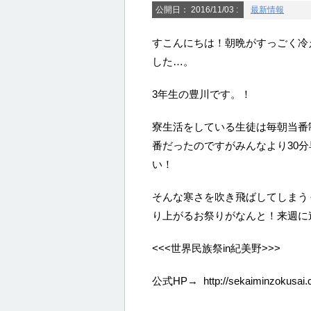
公開日：
2016/11/03
:
最新情報
すこんにちは！朝晩がすっごく冷
した…。
3年生の豊川です。！
寮生活をしている生徒は毎朝当番
番だったのですがみんなより30
い！
そんな寒さを吹き飛ばしてしまう
り上がるお祭りがなんと！来週に
<<<世界民族祭in紀美野>>>
公式HP→ http://sekaiminzokusai.