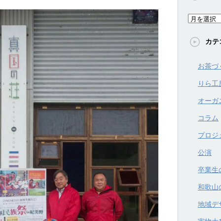
ア
ー
カテ
カ
イ
お茶づ
ブ
りら工
オーガ
コラム
プロジ
公演
卒業生
和歌山
地域デ