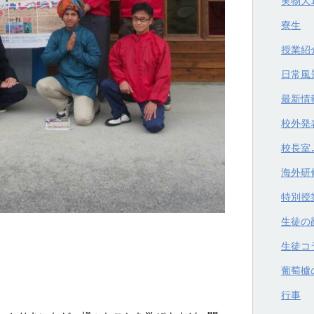
実物大
寮生
授業紹
日常風
最新情
校外発
校長室
海外研
特別授
生徒の
生徒コ
葡萄櫨
行事