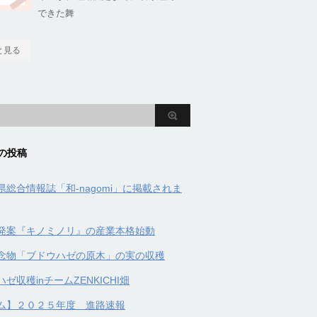
できた舞
と見る
の投稿
県総合情報誌「和-nagomi」に掲載されま
発案『キノミノリ』の産業本格始動
念物「ブドウハゼの原木」の実の収穫
ゼ収穫inチームZENKICHI畑
ム】２０２５年度 進路速報