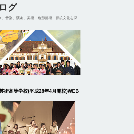
ブログ
ス、音楽、演劇、美術、造形芸術、伝統文化を深
芸術高等学校(平成28年4月開校)WEB