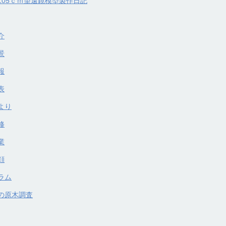
105ｃｍ望遠鏡模型製作日記
介
景
報
表
より
修
業
顔
ラム
の原木調査