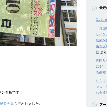
最近
学校の
「真国
ザイン
成果が
術をプ
校
より
真国サウ
201
る高校
りらフェ
ンス・
ウン看板です！
ら創造
記者会見
も行われました。
アー