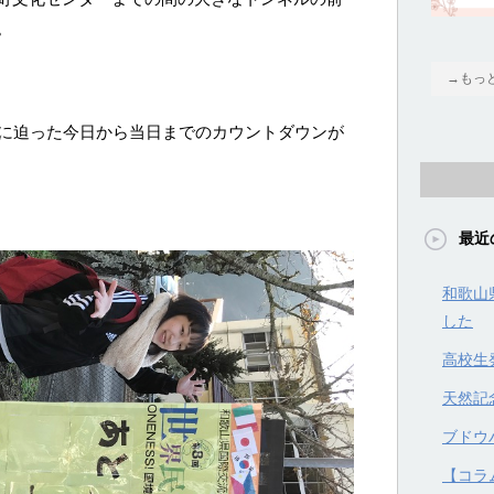
。
→もっ
日に迫った今日から当日までのカウントダウンが
最近
和歌山
した
高校生
天然記
ブドウハ
【コラ