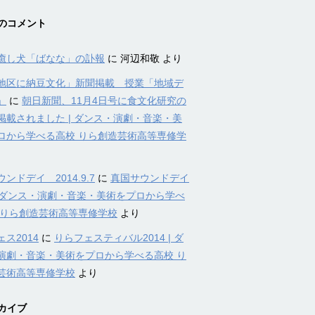
のコメント
癒し犬「ばなな」の訃報
に
河辺和敬
より
地区に納豆文化」新聞掲載 授業「地域デ
」
に
朝日新聞、11月4日号に食文化研究の
掲載されました | ダンス・演劇・音楽・美
ロから学べる高校 りら創造芸術高等専修学
ンドデイ 2014.9.7
に
真国サウンドデイ
4 | ダンス・演劇・音楽・美術をプロから学べ
 りら創造芸術高等専修学校
より
ス2014
に
りらフェスティバル2014 | ダ
演劇・音楽・美術をプロから学べる高校 り
芸術高等専修学校
より
カイブ