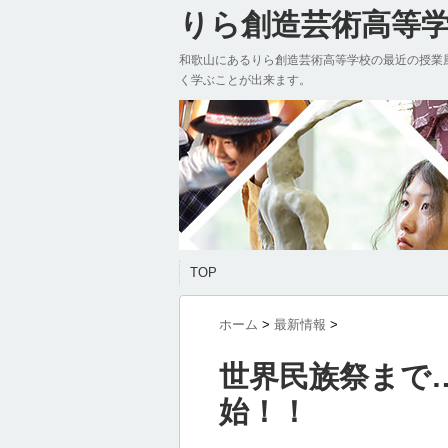
りら創造芸術高等学校
和歌山にあるりら創造芸術高等学校の最近の授業
く学ぶことが出来ます。
TOP
ホーム
>
最新情報
>
世界民族祭まで
始！！