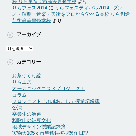
校 りら創造芸術高等専修学校
より
りらフェス2014
に
りらフェスティバル2014 | ダン
ス・演劇・音楽・美術をプロから学べる高校 りら創造
芸術高等専修学校
より
アーカイブ
ア
ー
カ
カテゴリー
イ
ブ
お茶づくり編
りら工房
オーガニックコスメプロジェクト
コラム
プロジェクト「地域おこし」授業記録簿
公演
卒業生の活躍
和歌山の納豆文化
地域デザイン授業記録簿
実物大105ｃｍ望遠鏡模型製作日記