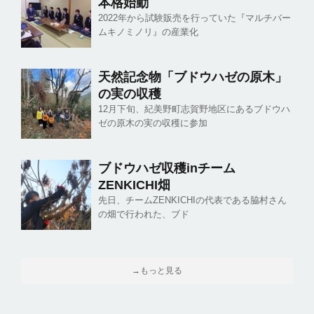
本格始動
2022年から試験販売を行っていた『マルチバー
ムキノミノリ』の産業化
天然記念物「ブドウハゼの原木」
の実の収穫
12月下旬、紀美野町志賀野地区にあるブドウハ
ゼの原木の実の収穫に参加
ブドウハゼ収穫inチーム
ZENKICHI畑
先日、チームZENKICHIの代表である脇村さん
の畑で行われた、ブド
→もっと見る