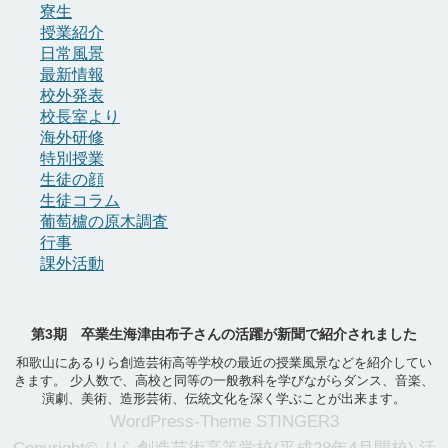
寮生
授業紹介
日常風景
最新情報
校外発表
校長室より
海外研修
特別授業
生徒の顔
生徒コラム
葡萄櫨の原木調査
行事
課外活動
第3期 卒業生海津由布子さんの活躍が新聞で紹介されました
和歌山にあるりら創造芸術高等学校の最近の授業風景などを紹介してい
きます。 少人数で、高校と同等の一般教科を学びながらダンス、音楽、
演劇、美術、造形芸術、伝統文化を深く学ぶことが出来ます。
WordPress-Theme STINGER3