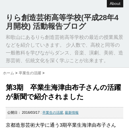
About
りら創造芸術高等学校(平成28年4
月開校) 活動報告ブログ
和歌山にあるりら創造芸術高等学校の最近の授業風景
などを紹介していきます。 少人数で、高校と同等の
一般教科を学びながらダンス、音楽、演劇、美術、造
形芸術、伝統文化を深く学ぶことが出来ます。
ホーム
>
卒業生の活躍
>
第3期 卒業生海津由布子さんの活躍
が新聞で紹介されました
公開日：
2016/03/17
:
卒業生の活躍
,
最新情報
京都造形芸術大学に通う3期卒業生海津由布子さん