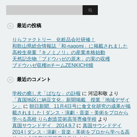
最近の投稿
りらファクトリー 化粧品会社研修！
和歌山県総合情報誌「和-nagomi」に掲載されました
高校生発案『キノミノリ』の産業本格始動
天然記念物「ブドウハゼの原木」の実の収穫
ブドウハゼ収穫inチームZENKICHI畑
最近のコメント
学校の癒し犬「ばなな」の訃報
に
河辺和敬
より
「真国地区に納豆文化」新聞掲載 授業「地域デザイ
ン」
に
朝日新聞、11月4日号に食文化研究の成果が掲
載されました | ダンス・演劇・音楽・美術をプロから
学べる高校 りら創造芸術高等専修学校
より
真国サウンドデイ 2014.9.7
に
真国サウンドデイ
2014 | ダンス・演劇・音楽・美術をプロから学べる高