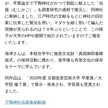
が、卒業論文で下鴨神社がかつて朝廷に献上した「虫
籠（むしかご）」を調査研究の過程で復元し、同神社
に奉納しました。江戸時代の文献をもとに神社の旧社
家に伝来した製法を用い、マダケを細く割いて編んだ
現物が見られるのは７９年ぶりということで、この様
子が大学のHPや新聞で紹介されていますのでご報告
いたします。
海津さんは、本校在学中に無形文化財「真国御田春鍬
規式」の保持活動に携わり、進学後も有形文化の保存
をテーマに学んでいます。
同作品は、「2015年度 京都造形芸術大学 卒業展／大
学院 修了展」で展示・発表され、学長賞も受賞され
ました。
下鴨神社虫籠奉納動画