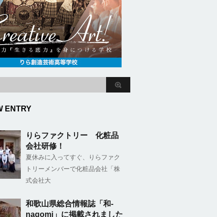
W ENTRY
りらファクトリー 化粧品
会社研修！
夏休みに入ってすぐ、りらファク
トリーメンバーで化粧品会社「株
式会社大
和歌山県総合情報誌「和-
nagomi」に掲載されました