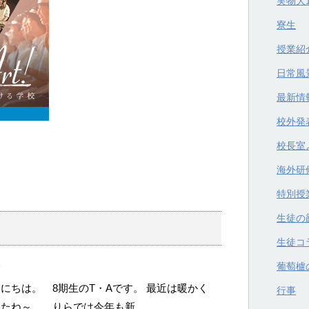
実物大
寮生
授業紹
日常風
最新情
校外発
校長室
海外研
特別授
生徒の
生徒コ
葡萄櫨
にちは。 8期生のT・Aです。 最近は暖かく
行事
したね～。 りらでは今年も新