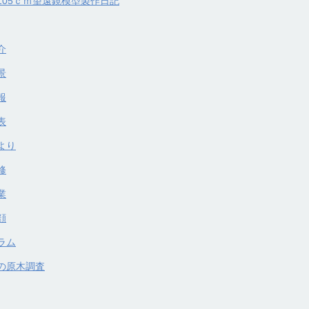
105ｃｍ望遠鏡模型製作日記
介
景
報
表
より
修
業
顔
ラム
の原木調査