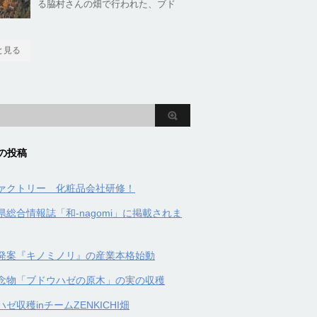
る脇村さんの畑で行われた、ブド
と見る
の投稿
ァクトリー 化粧品会社研修！
県総合情報誌「和-nagomi」に掲載されま
発案『キノミノリ』の産業本格始動
念物「ブドウハゼの原木」の実の収穫
ゼ収穫inチームZENKICHI畑