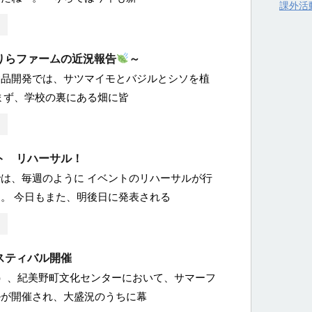
課外活
りらファームの近況報告
～
食品開発では、サツマイモとバジルとシソを植
まず、学校の裏にある畑に皆
ト リハーサル！
は、毎週のように イベントのリハーサルが行
。 今日もまた、明後日に発表される
スティバル開催
土）、紀美野町文化センターにおいて、サマーフ
ルが開催され、大盛況のうちに幕