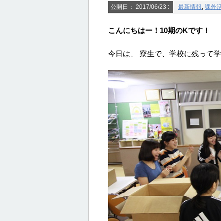
公開日：
2017/06/23
:
最新情報
,
課外
こんにちはー！10期のKです！
今日は、 寮生で、学校に残って