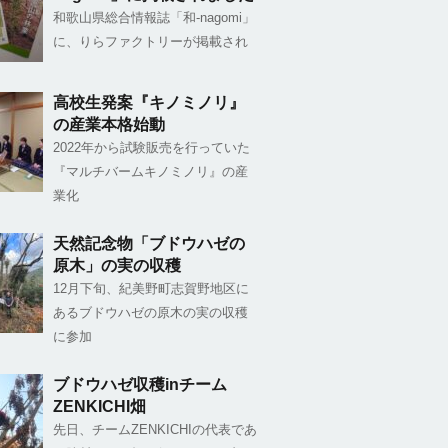
和歌山県総合情報誌「和-nagomi」
に、りらファクトリーが掲載され
高校生発案『キノミノリ』
の産業本格始動
2022年から試験販売を行っていた
『マルチバームキノミノリ』の産
業化
天然記念物「ブドウハゼの
原木」の実の収穫
12月下旬、紀美野町志賀野地区に
あるブドウハゼの原木の実の収穫
に参加
ブドウハゼ収穫inチーム
ZENKICHI畑
先日、チームZENKICHIの代表であ