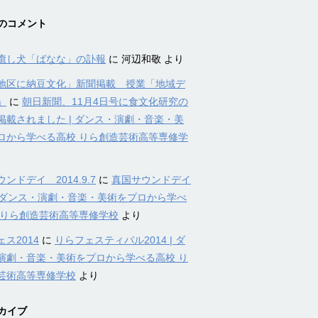
のコメント
癒し犬「ばなな」の訃報
に
河辺和敬
より
地区に納豆文化」新聞掲載 授業「地域デ
」
に
朝日新聞、11月4日号に食文化研究の
掲載されました | ダンス・演劇・音楽・美
ロから学べる高校 りら創造芸術高等専修学
ンドデイ 2014.9.7
に
真国サウンドデイ
4 | ダンス・演劇・音楽・美術をプロから学べ
 りら創造芸術高等専修学校
より
ス2014
に
りらフェスティバル2014 | ダ
演劇・音楽・美術をプロから学べる高校 り
芸術高等専修学校
より
カイブ