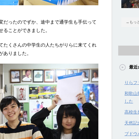
変だったのでずか、途中まで通学生も手伝って
→もっ
せることができました。
てたくさんの中学生の人たちがりらに来てくれ
がありました。
最近
りらフ
和歌山
した
高校生
天然記
ブドウハ