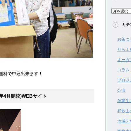
ア
ー
カテ
カ
イ
お茶づ
ブ
りら工
オーガ
コラム
無料で申込出来ます！
プロジ
公演
年4月開校)WEBサイト
卒業生
和歌山
地域デ