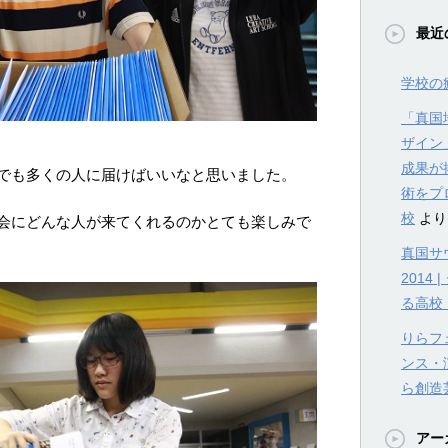
最近
学校の
「真国
ザイン
成果が
でも多くの人に届けばいいなと思いました。
術をプ
校
より
会にどんな人が来てくれるのかとても楽しみで
真国サウ
201
る高校
りらフェ
ンス・
ら創造
アー