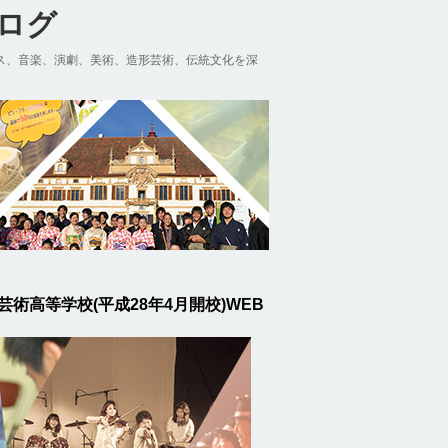
ブログ
ス、音楽、演劇、美術、造形芸術、伝統文化を深
芸術高等学校(平成28年4月開校)WEB