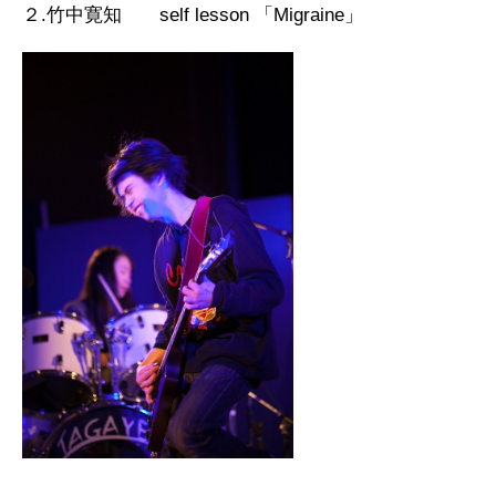
２.竹中寛知 self lesson 「Migraine」