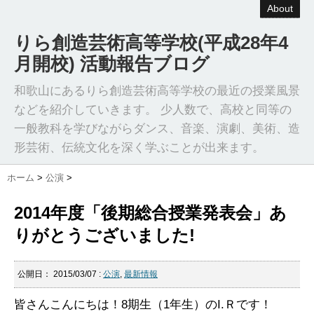
About
りら創造芸術高等学校(平成28年4
月開校) 活動報告ブログ
和歌山にあるりら創造芸術高等学校の最近の授業風景
などを紹介していきます。 少人数で、高校と同等の
一般教科を学びながらダンス、音楽、演劇、美術、造
形芸術、伝統文化を深く学ぶことが出来ます。
ホーム
>
公演
>
2014年度「後期総合授業発表会」あ
りがとうございました!
公開日：
2015/03/07
:
公演
,
最新情報
皆さんこんにちは！8期生（1年生）のI.Ｒです！