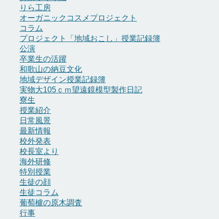
りら工房
オーガニックコスメプロジェクト
コラム
プロジェクト「地域おこし」授業記録簿
公演
卒業生の活躍
和歌山の納豆文化
地域デザイン授業記録簿
実物大105ｃｍ望遠鏡模型製作日記
寮生
授業紹介
日常風景
最新情報
校外発表
校長室より
海外研修
特別授業
生徒の顔
生徒コラム
葡萄櫨の原木調査
行事