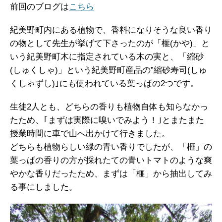
前回のブログは
こちら
紀美野町内にある植物で、香料になりそうな良い香り
の物として先生が挙げて下さったのが「榧(かや)」と
いう紀美野町木に指定されている木の実と、「縮砂
(しゅくしゃ)」という紀美野町産品の”縮砂寿司(しゅ
くしゃずし)｣にも使われている葉っぱの2つです。
生徒2人とも、どちらの香りも植物自体も知らなかっ
たため、｢まずは実際に嗅いでみよう！｣とまたまた
授業時間に車で山へ出かけて行きました。
どちらも植物らしい緑の青い香りでしたが、「榧」の
葉っぱの香りの方が採れたての青いトマトのような爽
やかな香りだったため、まずは「榧」から抽出してみ
る事にしました。