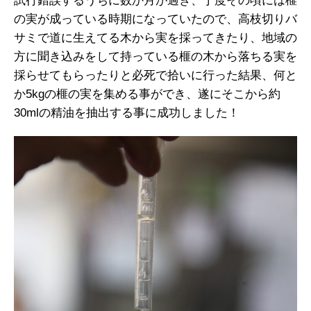
試行錯誤するうちに数か月が過ぎ、丁度その頃には榧
の実が成っている時期になっていたので、高枝切りバ
サミで道に生えてる木から実を採ってきたり、地域の
方に聞き込みをして持っている榧の木から落ちる実を
採らせてもらったりと必死で拾いに行った結果、何と
か5kgの榧の実を集める事ができ、遂にそこから約
30mlの精油を抽出する事に成功しました！