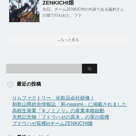
ZENKICHI畑
先日、チームZENKICHIの代表である脇村さん
の畑で行われた、ブド
→もっと見る
最近の投稿
りらファクトリー 化粧品会社研修！
和歌山県総合情報誌「和-nagomi」に掲載されました
高校生発案『キノミノリ』の産業本格始動
天然記念物「ブドウハゼの原木」の実の収穫
ブドウハゼ収穫inチームZENKICHI畑