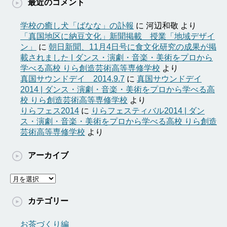
最近のコメント
学校の癒し犬「ばなな」の訃報
に
河辺和敬
より
「真国地区に納豆文化」新聞掲載 授業「地域デザイ
ン」
に
朝日新聞、11月4日号に食文化研究の成果が掲
載されました | ダンス・演劇・音楽・美術をプロから
学べる高校 りら創造芸術高等専修学校
より
真国サウンドデイ 2014.9.7
に
真国サウンドデイ
2014 | ダンス・演劇・音楽・美術をプロから学べる高
校 りら創造芸術高等専修学校
より
りらフェス2014
に
りらフェスティバル2014 | ダン
ス・演劇・音楽・美術をプロから学べる高校 りら創造
芸術高等専修学校
より
アーカイブ
ア
ー
カ
カテゴリー
イ
ブ
お茶づくり編