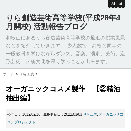
About
りら創造芸術高等学校(平成28年4
月開校) 活動報告ブログ
和歌山にあるりら創造芸術高等学校の最近の授業風景
などを紹介していきます。 少人数で、高校と同等の
一般教科を学びながらダンス、音楽、演劇、美術、造
形芸術、伝統文化を深く学ぶことが出来ます。
ホーム
>
りら工房
>
オーガニックコスメ製作 【②精油
抽出編】
公開日：
2022/02/26
: 最終更新日：2022/03/03
りら工房
,
オーガニックコ
スメプロジェクト