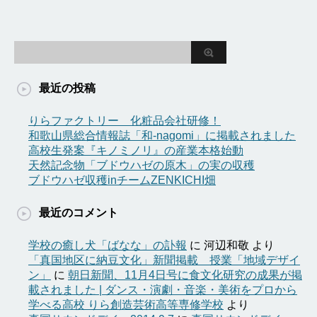
最近の投稿
りらファクトリー 化粧品会社研修！
和歌山県総合情報誌「和-nagomi」に掲載されました
高校生発案『キノミノリ』の産業本格始動
天然記念物「ブドウハゼの原木」の実の収穫
ブドウハゼ収穫inチームZENKICHI畑
最近のコメント
学校の癒し犬「ばなな」の訃報
に
河辺和敬
より
「真国地区に納豆文化」新聞掲載 授業「地域デザイ
ン」
に
朝日新聞、11月4日号に食文化研究の成果が掲
載されました | ダンス・演劇・音楽・美術をプロから
学べる高校 りら創造芸術高等専修学校
より