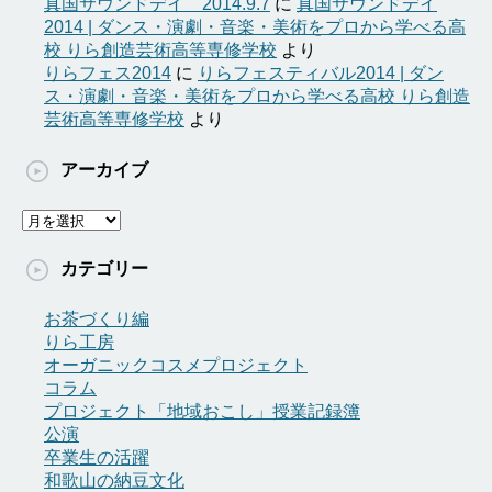
真国サウンドデイ 2014.9.7
に
真国サウンドデイ
2014 | ダンス・演劇・音楽・美術をプロから学べる高
校 りら創造芸術高等専修学校
より
りらフェス2014
に
りらフェスティバル2014 | ダン
ス・演劇・音楽・美術をプロから学べる高校 りら創造
芸術高等専修学校
より
アーカイブ
ア
ー
カ
カテゴリー
イ
ブ
お茶づくり編
りら工房
オーガニックコスメプロジェクト
コラム
プロジェクト「地域おこし」授業記録簿
公演
卒業生の活躍
和歌山の納豆文化