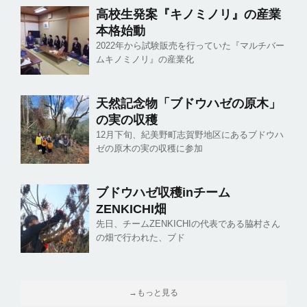
高校生発案『キノミノリ』の産業
本格始動
2022年から試験販売を行っていた『マルチバー
ムキノミノリ』の産業化
天然記念物「ブドウハゼの原木」
の実の収穫
12月下旬、紀美野町志賀野地区にあるブドウハ
ゼの原木の実の収穫に参加
ブドウハゼ収穫inチーム
ZENKICHI畑
先日、チームZENKICHIの代表である脇村さん
の畑で行われた、ブド
→もっと見る