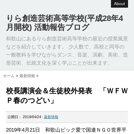
About
りら創造芸術高等学校(平成28年4
月開校) 活動報告ブログ
和歌山にあるりら創造芸術高等学校の最近の授業風景
などを紹介していきます。 少人数で、高校と同等の
一般教科を学びながらダンス、音楽、演劇、美術、造
形芸術、伝統文化を深く学ぶことが出来ます。
ホーム
>
最新情報
>
校長講演会＆生徒校外発表 「ＷＦＷ
Ｐ春のつどい」
公開日：
2019/04/24
:
最新情報
2019年4月21日 和歌山ビック愛で国連ＮＧＯ世界平