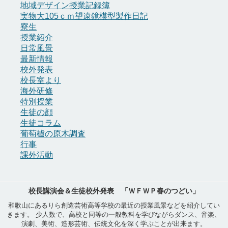
地域デザイン授業記録簿
実物大105ｃｍ望遠鏡模型製作日記
寮生
授業紹介
日常風景
最新情報
校外発表
校長室より
海外研修
特別授業
生徒の顔
生徒コラム
葡萄櫨の原木調査
行事
課外活動
校長講演会＆生徒校外発表 「ＷＦＷＰ春のつどい」
和歌山にあるりら創造芸術高等学校の最近の授業風景などを紹介してい
きます。 少人数で、高校と同等の一般教科を学びながらダンス、音楽、
演劇、美術、造形芸術、伝統文化を深く学ぶことが出来ます。