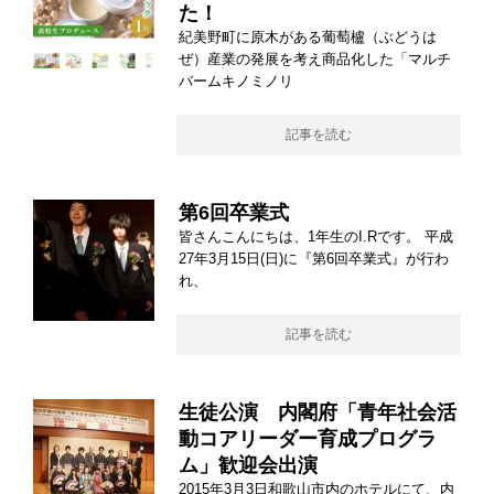
た！
紀美野町に原木がある葡萄櫨（ぶどうは
ぜ）産業の発展を考え商品化した「マルチ
バームキノミノリ
記事を読む
第6回卒業式
皆さんこんにちは、1年生のI.Rです。 平成
27年3月15日(日)に『第6回卒業式』が行わ
れ、
記事を読む
生徒公演 内閣府「青年社会活
動コアリーダー育成プログラ
ム」歓迎会出演
2015年3月3日和歌山市内のホテルにて、内