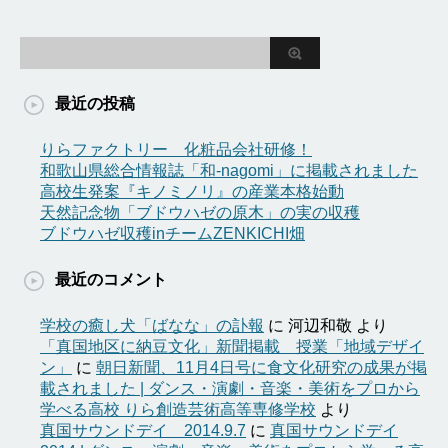
最近の投稿
りらファクトリー 化粧品会社研修！
和歌山県総合情報誌「和-nagomi」に掲載されました
高校生発案『キノミノリ』の産業本格始動
天然記念物「ブドウハゼの原木」の実の収穫
ブドウハゼ収穫inチームZENKICHI畑
最近のコメント
学校の癒し犬「ばなな」の訃報
に
河辺和敬
より
「真国地区に納豆文化」新聞掲載 授業「地域デザイ
ン」
に
朝日新聞、11月4日号に食文化研究の成果が掲
載されました | ダンス・演劇・音楽・美術をプロから
学べる高校 りら創造芸術高等専修学校
より
真国サウンドデイ 2014.9.7
に
真国サウンドデイ