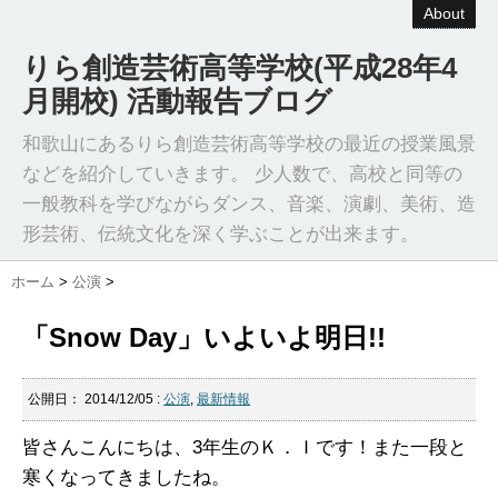
About
りら創造芸術高等学校(平成28年4
月開校) 活動報告ブログ
和歌山にあるりら創造芸術高等学校の最近の授業風景
などを紹介していきます。 少人数で、高校と同等の
一般教科を学びながらダンス、音楽、演劇、美術、造
形芸術、伝統文化を深く学ぶことが出来ます。
ホーム
>
公演
>
「Snow Day」いよいよ明日!!
公開日：
2014/12/05
:
公演
,
最新情報
皆さんこんにちは、3年生のＫ．Ｉです！また一段と
寒くなってきましたね。