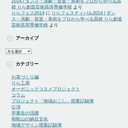
2014 | ダンス・演劇・音楽・美術をプロから学べる高
校 りら創造芸術高等専修学校
より
りらフェス2014
に
りらフェスティバル2014 | ダン
ス・演劇・音楽・美術をプロから学べる高校 りら創造
芸術高等専修学校
より
アーカイブ
ア
ー
カ
カテゴリー
イ
ブ
お茶づくり編
りら工房
オーガニックコスメプロジェクト
コラム
プロジェクト「地域おこし」授業記録簿
公演
卒業生の活躍
和歌山の納豆文化
地域デザイン授業記録簿