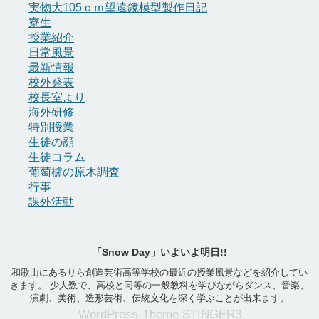
実物大105ｃｍ望遠鏡模型製作日記
寮生
授業紹介
日常風景
最新情報
校外発表
校長室より
海外研修
特別授業
生徒の顔
生徒コラム
葡萄櫨の原木調査
行事
課外活動
「Snow Day」いよいよ明日!!
和歌山にあるりら創造芸術高等学校の最近の授業風景などを紹介してい
きます。 少人数で、高校と同等の一般教科を学びながらダンス、音楽、
演劇、美術、造形芸術、伝統文化を深く学ぶことが出来ます。
WordPress-Theme STINGER3