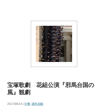
宝塚歌劇 花組公演『邪馬台国の
風』観劇
2017/06/14 |
行事
,
課外活動