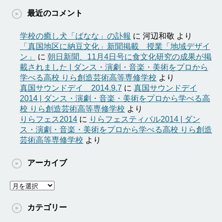
最近のコメント
学校の癒し犬「ばなな」の訃報
に
河辺和敬
より
「真国地区に納豆文化」新聞掲載 授業「地域デザイ
ン」
に
朝日新聞、11月4日号に食文化研究の成果が掲
載されました | ダンス・演劇・音楽・美術をプロから
学べる高校 りら創造芸術高等専修学校
より
真国サウンドデイ 2014.9.7
に
真国サウンドデイ
2014 | ダンス・演劇・音楽・美術をプロから学べる高
校 りら創造芸術高等専修学校
より
りらフェス2014
に
りらフェスティバル2014 | ダン
ス・演劇・音楽・美術をプロから学べる高校 りら創造
芸術高等専修学校
より
アーカイブ
ア
ー
カ
カテゴリー
イ