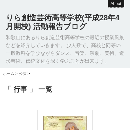
About
りら創造芸術高等学校(平成28年4
月開校) 活動報告ブログ
和歌山にあるりら創造芸術高等学校の最近の授業風景
などを紹介していきます。 少人数で、高校と同等の
一般教科を学びながらダンス、音楽、演劇、美術、造
形芸術、伝統文化を深く学ぶことが出来ます。
ホーム
>
公演
>
「 行事 」 一覧