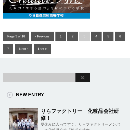
Page 3 of 16
‹ Previous
1
2
3
4
5
6
7
Next ›
Last »
NEW ENTRY
りらファクトリー 化粧品会社研
修！
夏休みに入ってすぐ、りらファクトリーメンバ