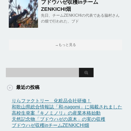
ブドウハゼ収穫inチーム
ZENKICHI畑
先日、チームZENKICHIの代表である脇村さん
の畑で行われた、ブド
→もっと見る
最近の投稿
りらファクトリー 化粧品会社研修！
和歌山県総合情報誌「和-nagomi」に掲載されました
高校生発案『キノミノリ』の産業本格始動
天然記念物「ブドウハゼの原木」の実の収穫
ブドウハゼ収穫inチームZENKICHI畑