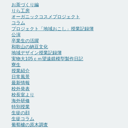
ブ
お茶づくり編
りら工房
オーガニックコスメプロジェクト
コラム
プロジェクト「地域おこし」授業記録簿
公演
卒業生の活躍
和歌山の納豆文化
地域デザイン授業記録簿
実物大105ｃｍ望遠鏡模型製作日記
寮生
授業紹介
日常風景
最新情報
校外発表
校長室より
海外研修
特別授業
生徒の顔
生徒コラム
葡萄櫨の原木調査