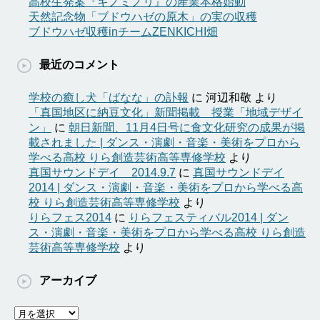
高校生発案『キノミノリ』の産業本格始動
天然記念物「ブドウハゼの原木」の実の収穫
ブドウハゼ収穫inチームZENKICHI畑
最近のコメント
学校の癒し犬「ばなな」の訃報
に
河辺和敬
より
「真国地区に納豆文化」新聞掲載 授業「地域デザイ
ン」
に
朝日新聞、11月4日号に食文化研究の成果が掲
載されました | ダンス・演劇・音楽・美術をプロから
学べる高校 りら創造芸術高等専修学校
より
真国サウンドデイ 2014.9.7
に
真国サウンドデイ
2014 | ダンス・演劇・音楽・美術をプロから学べる高
校 りら創造芸術高等専修学校
より
りらフェス2014
に
りらフェスティバル2014 | ダン
ス・演劇・音楽・美術をプロから学べる高校 りら創造
芸術高等専修学校
より
アーカイブ
ア