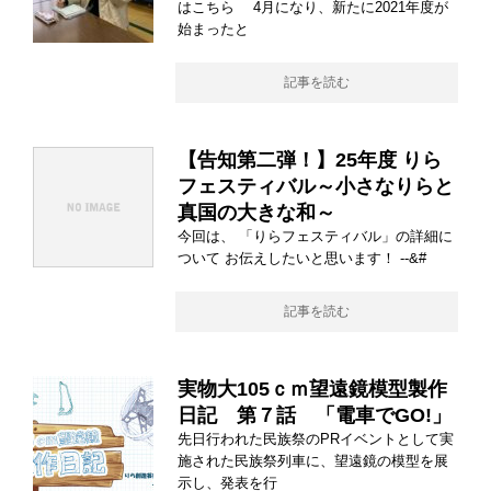
はこちら 4月になり、新たに2021年度が
始まったと
記事を読む
【告知第二弾！】25年度 りら
フェスティバル～小さなりらと
真国の大きな和～
今回は、 「りらフェスティバル」の詳細に
ついて お伝えしたいと思います！ --&#
記事を読む
実物大105ｃｍ望遠鏡模型製作
日記 第７話 「電車でGO!」
先日行われた民族祭のPRイベントとして実
施された民族祭列車に、望遠鏡の模型を展
示し、発表を行