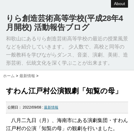
About
りら創造芸術高等学校(平成28年4
月開校) 活動報告ブログ
和歌山にあるりら創造芸術高等学校の最近の授業風景
などを紹介していきます。 少人数で、高校と同等の
一般教科を学びながらダンス、音楽、演劇、美術、造
形芸術、伝統文化を深く学ぶことが出来ます。
ホーム
>
最新情報
>
すわん江戸村公演観劇「知覧の母」
公開日：
2022/09/08
:
最新情報
八月二九日（月）、海南市にある演劇集団・すわん
江戸村の公演「知覧の母」の観劇を行いました。