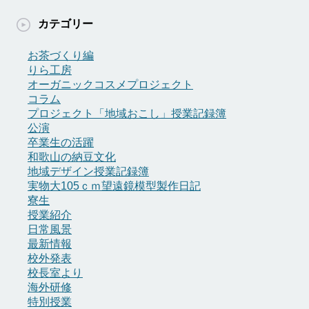
ー
カ
カテゴリー
イ
ブ
お茶づくり編
りら工房
オーガニックコスメプロジェクト
コラム
プロジェクト「地域おこし」授業記録簿
公演
卒業生の活躍
和歌山の納豆文化
地域デザイン授業記録簿
実物大105ｃｍ望遠鏡模型製作日記
寮生
授業紹介
日常風景
最新情報
校外発表
校長室より
海外研修
特別授業