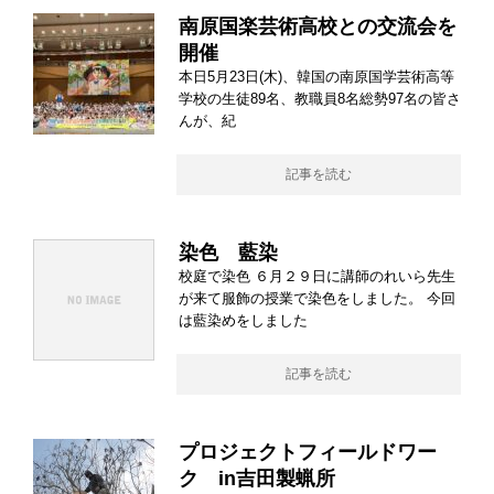
南原国楽芸術高校との交流会を
開催
本日5月23日(木)、韓国の南原国学芸術高等
学校の生徒89名、教職員8名総勢97名の皆さ
んが、紀
記事を読む
染色 藍染
校庭で染色 ６月２９日に講師のれいら先生
が来て服飾の授業で染色をしました。 今回
は藍染めをしました
記事を読む
プロジェクトフィールドワー
ク in吉田製蝋所