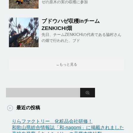
ゼの原木の実の収穫に参加
ブドウハゼ収穫inチーム
ZENKICHI畑
先日、チームZENKICHIの代表である脇村さん
の畑で行われた、ブド
→もっと見る
最近の投稿
りらファクトリー 化粧品会社研修！
和歌山県総合情報誌「和-nagomi」に掲載されました