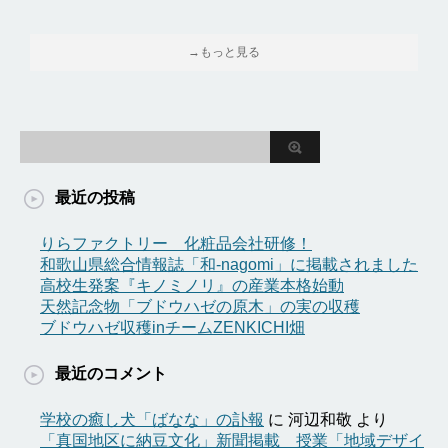
→もっと見る
最近の投稿
りらファクトリー 化粧品会社研修！
和歌山県総合情報誌「和-nagomi」に掲載されました
高校生発案『キノミノリ』の産業本格始動
天然記念物「ブドウハゼの原木」の実の収穫
ブドウハゼ収穫inチームZENKICHI畑
最近のコメント
学校の癒し犬「ばなな」の訃報
に
河辺和敬
より
「真国地区に納豆文化」新聞掲載 授業「地域デザイ