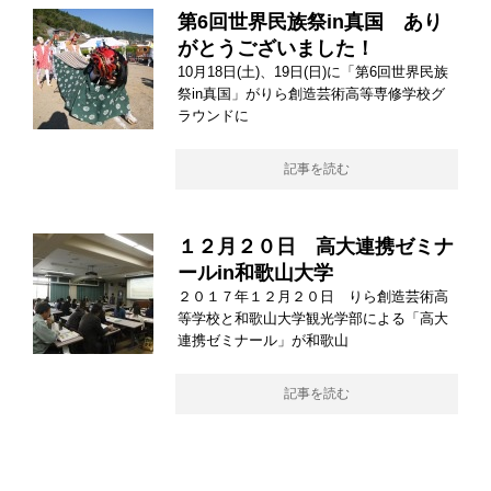
第6回世界民族祭in真国 あり
がとうございました！
10月18日(土)、19日(日)に「第6回世界民族
祭in真国」がりら創造芸術高等専修学校グ
ラウンドに
記事を読む
１２月２０日 高大連携ゼミナ
ールin和歌山大学
２０１７年１２月２０日 りら創造芸術高
等学校と和歌山大学観光学部による「高大
連携ゼミナール」が和歌山
記事を読む