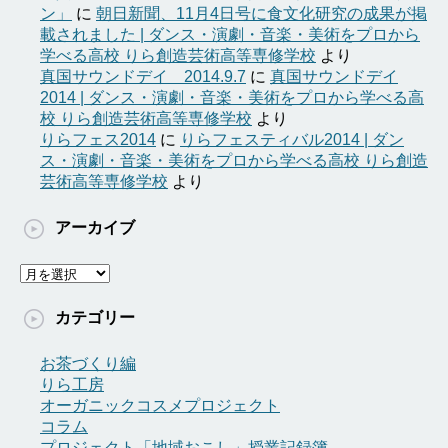
ン」
に
朝日新聞、11月4日号に食文化研究の成果が掲
載されました | ダンス・演劇・音楽・美術をプロから
学べる高校 りら創造芸術高等専修学校
より
真国サウンドデイ 2014.9.7
に
真国サウンドデイ
2014 | ダンス・演劇・音楽・美術をプロから学べる高
校 りら創造芸術高等専修学校
より
りらフェス2014
に
りらフェスティバル2014 | ダン
ス・演劇・音楽・美術をプロから学べる高校 りら創造
芸術高等専修学校
より
アーカイブ
ア
ー
カ
カテゴリー
イ
ブ
お茶づくり編
りら工房
オーガニックコスメプロジェクト
コラム
プロジェクト「地域おこし」授業記録簿