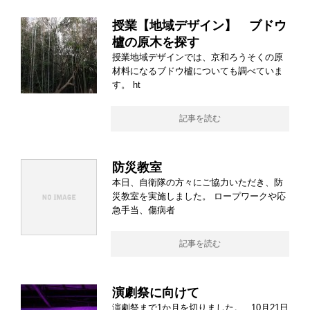
授業【地域デザイン】 ブドウ
櫨の原木を探す
授業地域デザインでは、京和ろうそくの原
材料になるブドウ櫨についても調べていま
す。 ht
記事を読む
防災教室
本日、自衛隊の方々にご協力いただき、防
災教室を実施しました。 ロープワークや応
急手当、傷病者
記事を読む
演劇祭に向けて
演劇祭まで1か月を切りました。 10月21日