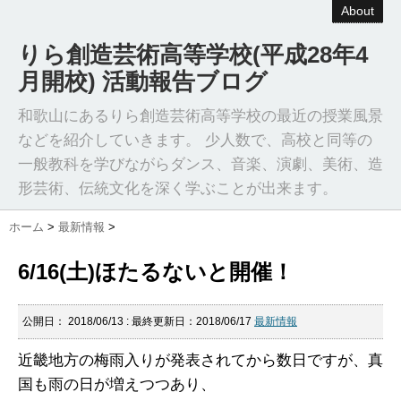
About
りら創造芸術高等学校(平成28年4
月開校) 活動報告ブログ
和歌山にあるりら創造芸術高等学校の最近の授業風景
などを紹介していきます。 少人数で、高校と同等の
一般教科を学びながらダンス、音楽、演劇、美術、造
形芸術、伝統文化を深く学ぶことが出来ます。
ホーム
>
最新情報
>
6/16(土)ほたるないと開催！
公開日：
2018/06/13
: 最終更新日：2018/06/17
最新情報
近畿地方の梅雨入りが発表されてから数日ですが、真
国も雨の日が増えつつあり、