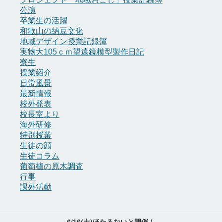
公演
卒業生の活躍
和歌山の納豆文化
地域デザイン授業記録簿
実物大105ｃｍ望遠鏡模型製作日記
寮生
授業紹介
日常風景
最新情報
校外発表
校長室より
海外研修
特別授業
生徒の顔
生徒コラム
葡萄櫨の原木調査
行事
課外活動