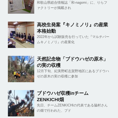
和歌山県総合情報誌「和-nagomi」に、りらフ
ァクトリーが掲載され
高校生発案『キノミノリ』の産業
本格始動
2022年から試験販売を行っていた『マルチバー
ムキノミノリ』の産業化
天然記念物「ブドウハゼの原木」
の実の収穫
12月下旬、紀美野町志賀野地区にあるブドウハ
ゼの原木の実の収穫に参加
ブドウハゼ収穫inチーム
ZENKICHI畑
先日、チームZENKICHIの代表である脇村さん
の畑で行われた、ブド