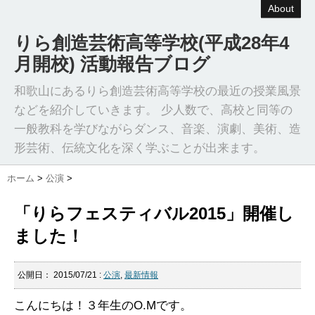
About
りら創造芸術高等学校(平成28年4
月開校) 活動報告ブログ
和歌山にあるりら創造芸術高等学校の最近の授業風景
などを紹介していきます。 少人数で、高校と同等の
一般教科を学びながらダンス、音楽、演劇、美術、造
形芸術、伝統文化を深く学ぶことが出来ます。
ホーム
>
公演
>
「りらフェスティバル2015」開催し
ました！
公開日：
2015/07/21
:
公演
,
最新情報
こんにちは！３年生のO.Mです。