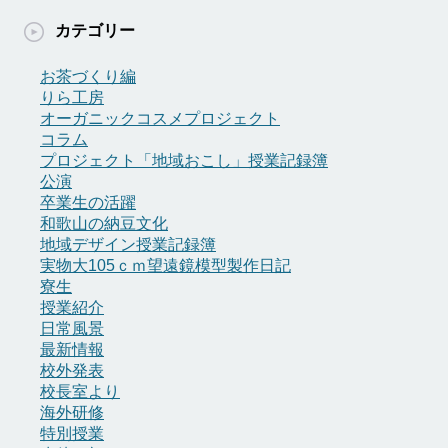
ー
カ
カテゴリー
イ
ブ
お茶づくり編
りら工房
オーガニックコスメプロジェクト
コラム
プロジェクト「地域おこし」授業記録簿
公演
卒業生の活躍
和歌山の納豆文化
地域デザイン授業記録簿
実物大105ｃｍ望遠鏡模型製作日記
寮生
授業紹介
日常風景
最新情報
校外発表
校長室より
海外研修
特別授業