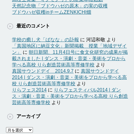
天然記念物「ブドウハゼの原木」の実の収穫
ブドウハゼ収穫inチームZENKICHI畑
最近のコメント
学校の癒し犬「ばなな」の訃報
に
河辺和敬
より
「真国地区に納豆文化」新聞掲載 授業「地域デザイ
ン」
に
朝日新聞、11月4日号に食文化研究の成果が掲
載されました | ダンス・演劇・音楽・美術をプロから
学べる高校 りら創造芸術高等専修学校
より
真国サウンドデイ 2014.9.7
に
真国サウンドデイ
2014 | ダンス・演劇・音楽・美術をプロから学べる高
校 りら創造芸術高等専修学校
より
りらフェス2014
に
りらフェスティバル2014 | ダン
ス・演劇・音楽・美術をプロから学べる高校 りら創造
芸術高等専修学校
より
アーカイブ
ア