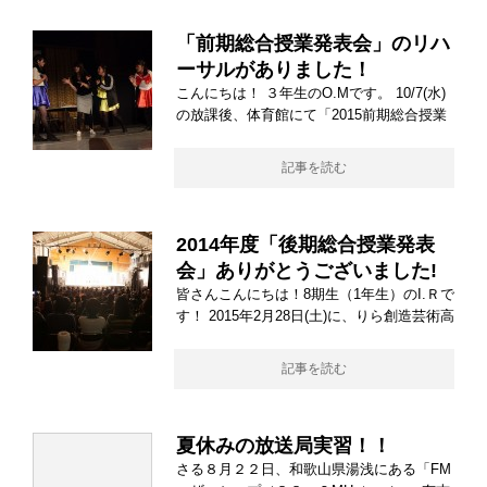
「前期総合授業発表会」のリハ
ーサルがありました！
こんにちは！ ３年生のO.Mです。 10/7(水)
の放課後、体育館にて「2015前期総合授業
記事を読む
2014年度「後期総合授業発表
会」ありがとうございました!
皆さんこんにちは！8期生（1年生）のI.Ｒで
す！ 2015年2月28日(土)に、りら創造芸術高
記事を読む
夏休みの放送局実習！！
さる８月２２日、和歌山県湯浅にある「FM