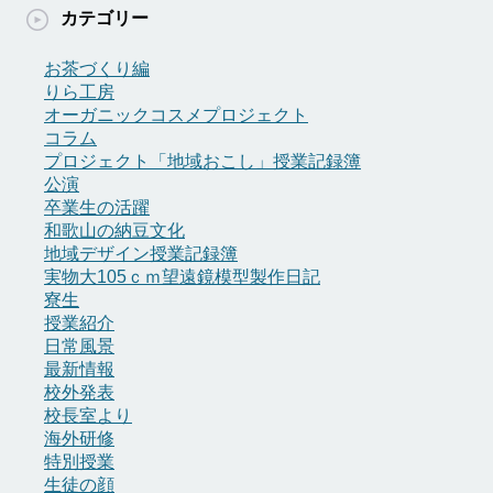
カ
カテゴリー
イ
ブ
お茶づくり編
りら工房
オーガニックコスメプロジェクト
コラム
プロジェクト「地域おこし」授業記録簿
公演
卒業生の活躍
和歌山の納豆文化
地域デザイン授業記録簿
実物大105ｃｍ望遠鏡模型製作日記
寮生
授業紹介
日常風景
最新情報
校外発表
校長室より
海外研修
特別授業
生徒の顔