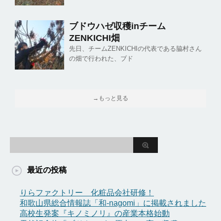
ブドウハゼ収穫inチーム
ZENKICHI畑
先日、チームZENKICHIの代表である脇村さん
の畑で行われた、ブド
→もっと見る
最近の投稿
りらファクトリー 化粧品会社研修！
和歌山県総合情報誌「和-nagomi」に掲載されました
高校生発案『キノミノリ』の産業本格始動