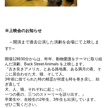
※上映会のお知らせ
～開演まで過去公演した演劇を会場にて上映しま
す!!～
開場12時30分からは、昨年、動物愛護をテーマに取り組
んだ演劇、Back Street Animals を上映します。
『古き良きアメリカ。とある路地裏。ある満月の夜。そ
こに居合わせた犬、猫、そして人。
3年前に捨てられた時の精霊が何度も時を巻き戻し、紡
ぎ直して
犬、人、猫、それぞれに起こった、
一つの夜の、三つのストーリーを語り出す。』
卒業生や、在校生の2年生、3年生も出演しています。
ぜひご覧ください。