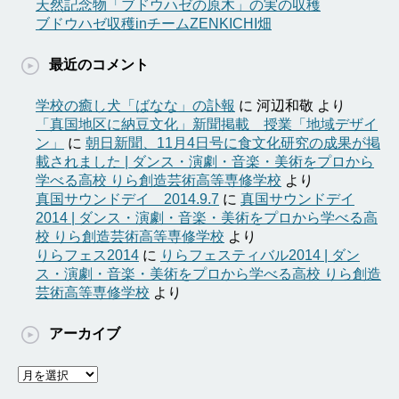
天然記念物「ブドウハゼの原木」の実の収穫
ブドウハゼ収穫inチームZENKICHI畑
最近のコメント
学校の癒し犬「ばなな」の訃報
に
河辺和敬
より
「真国地区に納豆文化」新聞掲載 授業「地域デザイ
ン」
に
朝日新聞、11月4日号に食文化研究の成果が掲
載されました | ダンス・演劇・音楽・美術をプロから
学べる高校 りら創造芸術高等専修学校
より
真国サウンドデイ 2014.9.7
に
真国サウンドデイ
2014 | ダンス・演劇・音楽・美術をプロから学べる高
校 りら創造芸術高等専修学校
より
りらフェス2014
に
りらフェスティバル2014 | ダン
ス・演劇・音楽・美術をプロから学べる高校 りら創造
芸術高等専修学校
より
アーカイブ
ア
ー