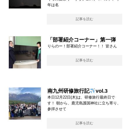
年は名
記事を読む
「部署紹介コーナー」第一弾
りらのー！部署紹介コーナー！！ 皆さん
記事を読む
南九州研修旅行記
vol.3
本日12月22日(木)は、研修旅行最終日で
す！ 朝から、鹿児島護国神社に立ち寄り、
参拝させて
記事を読む