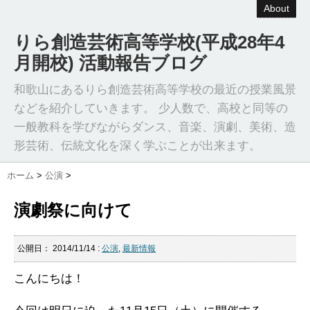
About
りら創造芸術高等学校(平成28年4
月開校) 活動報告ブログ
和歌山にあるりら創造芸術高等学校の最近の授業風景
などを紹介していきます。 少人数で、高校と同等の
一般教科を学びながらダンス、音楽、演劇、美術、造
形芸術、伝統文化を深く学ぶことが出来ます。
ホーム
>
公演
>
演劇祭に向けて
公開日：
2014/11/14
:
公演
,
最新情報
こんにちは！