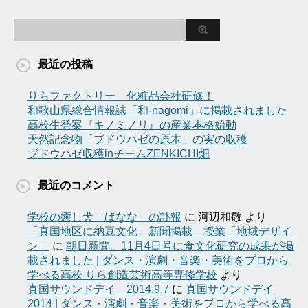
最近の投稿
りらファクトリー 化粧品会社研修！
和歌山県総合情報誌「和-nagomi」に掲載されました
高校生発案『キノミノリ』の産業本格始動
天然記念物「ブドウハゼの原木」の実の収穫
ブドウハゼ収穫inチームZENKICHI畑
最近のコメント
学校の癒し犬「ばなな」の訃報
に
河辺和敬
より
「真国地区に納豆文化」新聞掲載 授業「地域デザイ
ン」
に
朝日新聞、11月4日号に食文化研究の成果が掲
載されました | ダンス・演劇・音楽・美術をプロから
学べる高校 りら創造芸術高等専修学校
より
真国サウンドデイ 2014.9.7
に
真国サウンドデイ
2014 | ダンス・演劇・音楽・美術をプロから学べる高