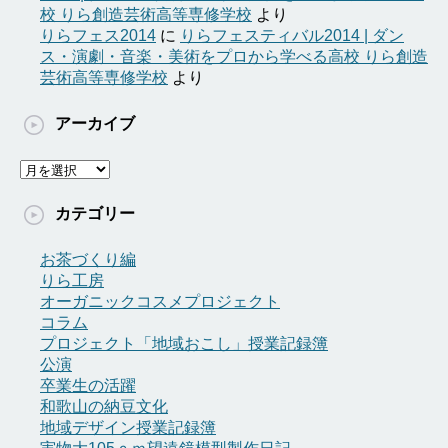
校 りら創造芸術高等専修学校
より
りらフェス2014
に
りらフェスティバル2014 | ダン
ス・演劇・音楽・美術をプロから学べる高校 りら創造
芸術高等専修学校
より
アーカイブ
ア
ー
カ
カテゴリー
イ
ブ
お茶づくり編
りら工房
オーガニックコスメプロジェクト
コラム
プロジェクト「地域おこし」授業記録簿
公演
卒業生の活躍
和歌山の納豆文化
地域デザイン授業記録簿