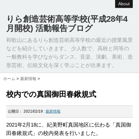
About
りら創造芸術高等学校(平成28年4
月開校) 活動報告ブログ
和歌山にあるりら創造芸術高等学校の最近の授業風景
などを紹介していきます。 少人数で、高校と同等の
一般教科を学びながらダンス、音楽、演劇、美術、造
形芸術、伝統文化を深く学ぶことが出来ます。
ホーム
>
最新情報
>
校内での真国御田春鍬規式
公開日：
2021/02/19
:
最新情報
2021年2月18に、紀美野町真国地区に伝わる「真国御
田春鍬規式」の校内発表を行いました。