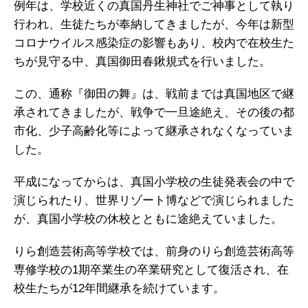
例年は、学校近くの真国丹生神社でご神事として執り
行われ、生徒たちが奉納してきましたが、今年は新型
コロナウイルス感染症の影響もあり、校内で在校生た
ちが見守る中、真国御田春鍬規式を行いました。
この、通称『御田の舞』は、戦前までは真国地区で継
承されてきましたが、戦争で一旦途絶え、その後の都
市化、少子高齢化等によって継承されなくなっていま
した。
平成になってからは、真国小学校の生徒発表会の中で
演じられたり、世界リゾート博などで演じられました
が、真国小学校の休校とともに途絶えていました。
りら創造芸術高等学校では、前身のりら創造芸術高等
専修学校の1期卒業生の卒業研究として復活され、在
校生たちが12年間継承を続けています。