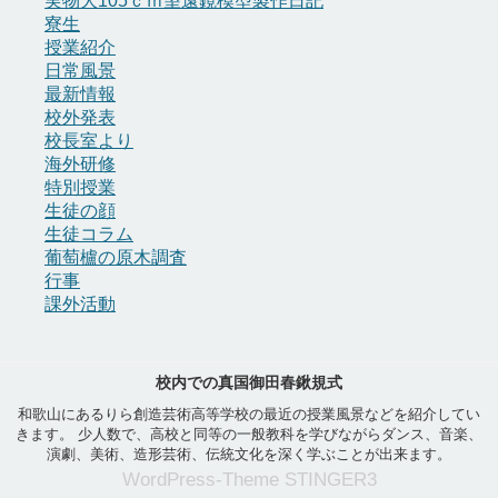
実物大105ｃｍ望遠鏡模型製作日記
寮生
授業紹介
日常風景
最新情報
校外発表
校長室より
海外研修
特別授業
生徒の顔
生徒コラム
葡萄櫨の原木調査
行事
課外活動
校内での真国御田春鍬規式
和歌山にあるりら創造芸術高等学校の最近の授業風景などを紹介してい
きます。 少人数で、高校と同等の一般教科を学びながらダンス、音楽、
演劇、美術、造形芸術、伝統文化を深く学ぶことが出来ます。
WordPress-Theme STINGER3