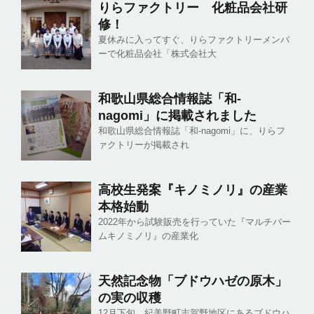
りらファクトリー 化粧品会社研
修！
夏休みに入ってすぐ、りらファクトリーメンバ
ーで化粧品会社「株式会社大
和歌山県総合情報誌「和-
nagomi」に掲載されました
和歌山県総合情報誌「和-nagomi」に、りらフ
ァクトリーが掲載され
高校生発案『キノミノリ』の産業
本格始動
2022年から試験販売を行っていた『マルチバー
ムキノミノリ』の産業化
天然記念物「ブドウハゼの原木」
の実の収穫
12月下旬、紀美野町志賀野地区にあるブドウハ