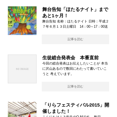
舞台告知「ほたるナイト」まで
あと1ヶ月！
舞台告知 名称：ほたるナイト 日時：平成２
７年６月１３日土曜日 14：00～17：00送
記事を読む
生徒総合発表会 本番直前
今回の総合発表はお伝えしたいことが 本当
に沢山あるので数回にわたって書いていこ
うと 考えています。
記事を読む
「りらフェスティバル2015」開
催しました！
こんにちは！３年生のO.Mです。 昨日