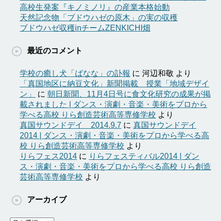
高校生発案『キノミノリ』の産業本格始動
天然記念物「ブドウハゼの原木」の実の収穫
ブドウハゼ収穫inチームZENKICHI畑
最近のコメント
学校の癒し犬「ばなな」の訃報
に
河辺和敬
より
「真国地区に納豆文化」新聞掲載 授業「地域デザイ
ン」
に
朝日新聞、11月4日号に食文化研究の成果が掲
載されました | ダンス・演劇・音楽・美術をプロから
学べる高校 りら創造芸術高等専修学校
より
真国サウンドデイ 2014.9.7
に
真国サウンドデイ
2014 | ダンス・演劇・音楽・美術をプロから学べる高
校 りら創造芸術高等専修学校
より
りらフェス2014
に
りらフェスティバル2014 | ダン
ス・演劇・音楽・美術をプロから学べる高校 りら創造
芸術高等専修学校
より
アーカイブ