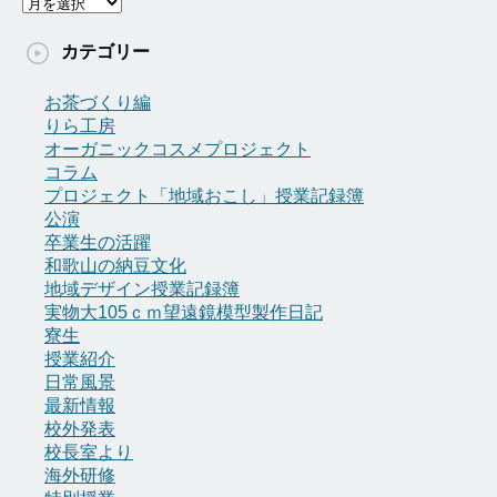
ア
ー
カ
カテゴリー
イ
ブ
お茶づくり編
りら工房
オーガニックコスメプロジェクト
コラム
プロジェクト「地域おこし」授業記録簿
公演
卒業生の活躍
和歌山の納豆文化
地域デザイン授業記録簿
実物大105ｃｍ望遠鏡模型製作日記
寮生
授業紹介
日常風景
最新情報
校外発表
校長室より
海外研修