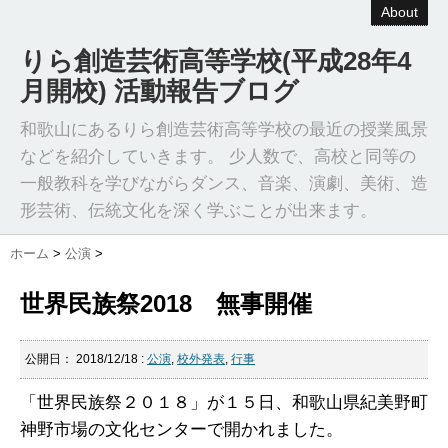
About
りら創造芸術高等学校(平成28年4
月開校) 活動報告ブログ
和歌山にあるりら創造芸術高等学校の最近の授業風景
などを紹介していきます。 少人数で、高校と同等の
一般教科を学びながらダンス、音楽、演劇、美術、造
形芸術、伝統文化を深く学ぶことが出来ます。
ホーム
>
公演
>
世界民族祭2018 無事開催
公開日：
2018/12/18
:
公演
,
校外発表
,
行事
「世界民族祭２０１８」が１５日、和歌山県紀美野町
神野市場の文化センターで開かれました。