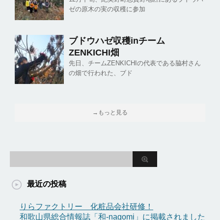
ゼの原木の実の収穫に参加
ブドウハゼ収穫inチーム
ZENKICHI畑
先日、チームZENKICHIの代表である脇村さん
の畑で行われた、ブド
→もっと見る
最近の投稿
りらファクトリー 化粧品会社研修！
和歌山県総合情報誌「和-nagomi」に掲載されました