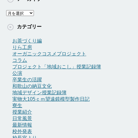
ア
ー
カ
カテゴリー
イ
ブ
お茶づくり編
りら工房
オーガニックコスメプロジェクト
コラム
プロジェクト「地域おこし」授業記録簿
公演
卒業生の活躍
和歌山の納豆文化
地域デザイン授業記録簿
実物大105ｃｍ望遠鏡模型製作日記
寮生
授業紹介
日常風景
最新情報
校外発表
校長室より