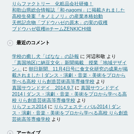
りらファクトリー 化粧品会社研修！
和歌山県総合情報誌「和-nagomi」に掲載されました
高校生発案『キノミノリ』の産業本格始動
天然記念物「ブドウハゼの原木」の実の収穫
ブドウハゼ収穫inチームZENKICHI畑
最近のコメント
学校の癒し犬「ばなな」の訃報
に
河辺和敬
より
「真国地区に納豆文化」新聞掲載 授業「地域デザイ
ン」
に
朝日新聞、11月4日号に食文化研究の成果が掲
載されました | ダンス・演劇・音楽・美術をプロから
学べる高校 りら創造芸術高等専修学校
より
真国サウンドデイ 2014.9.7
に
真国サウンドデイ
2014 | ダンス・演劇・音楽・美術をプロから学べる高
校 りら創造芸術高等専修学校
より
りらフェス2014
に
りらフェスティバル2014 | ダン
ス・演劇・音楽・美術をプロから学べる高校 りら創造
芸術高等専修学校
より
アーカイブ