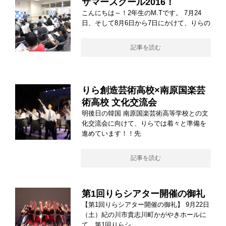
サマースクール2016！
こんにちは～！2年生のM.Tです。 7月24
日、そして8月6日から7日にかけて、りらの
記事を読む
りら創造芸術高校×南原国楽芸
術高校 文化交流会
明後日の韓国 南原国楽芸術高等学校との文
化交流会に向けて、りらでは着々と準備を
進めています！！先
記事を読む
第1回りらシアター開催の御礼
【第1回りらシアター開催の御礼】 9月22日
（土）紀の川市貴志川町かがやきホールに
て、第1回りらシ