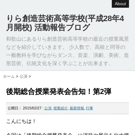
About
りら創造芸術高等学校(平成28年4
月開校) 活動報告ブログ
和歌山にあるりら創造芸術高等学校の最近の授業風景
などを紹介していきます。 少人数で、高校と同等の
一般教科を学びながらダンス、音楽、演劇、美術、造
形芸術、伝統文化を深く学ぶことが出来ます。
ホーム
>
公演
>
後期総合授業発表会告知！第2弾
公開日：
2015/02/27
:
公演
,
授業紹介
,
最新情報
,
行事
こんにちは！