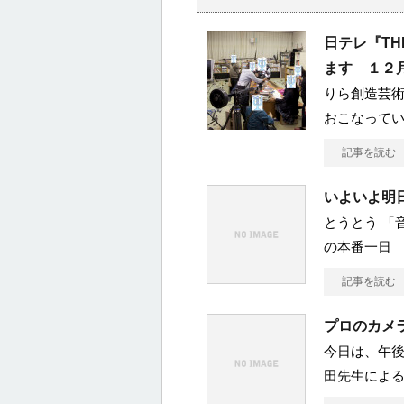
日テレ『T
ます １２
りら創造芸
おこなって
記事を読む
いよいよ明日！
とうとう 「音楽祭
の本番一日
記事を読む
プロのカメ
今日は、午後
田先生による