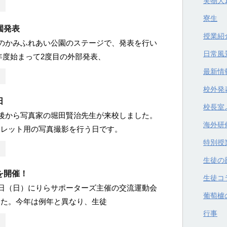
実物大
寮生
園発表
授業紹
、のかみふれあい公園のステージで、発表を行い
日常風
年度始まって2度目の外部発表、
最新情
校外発
日
校長室
午後から写真家の堀田賢治先生が来校しました。
海外研
フレット用の写真撮影を行う日です。
特別授
生徒の
を開催！
生徒コ
8日（日）にりらサポーターズ主催の交流運動会
葡萄櫨
した。今年は例年と異なり、生徒
行事