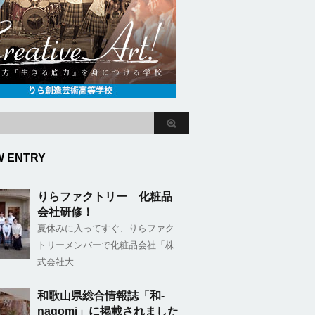
W ENTRY
りらファクトリー 化粧品
会社研修！
夏休みに入ってすぐ、りらファク
トリーメンバーで化粧品会社「株
式会社大
和歌山県総合情報誌「和-
nagomi」に掲載されました