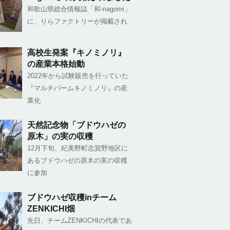
和歌山県総合情報誌「和-nagomi」
に、りらファクトリーが掲載され
高校生発案『キノミノリ』
の産業本格始動
2022年から試験販売を行っていた
『マルチバームキノミノリ』の産
業化
天然記念物「ブドウハゼの
原木」の実の収穫
12月下旬、紀美野町志賀野地区に
あるブドウハゼの原木の実の収穫
に参加
ブドウハゼ収穫inチーム
ZENKICHI畑
先日、チームZENKICHIの代表であ