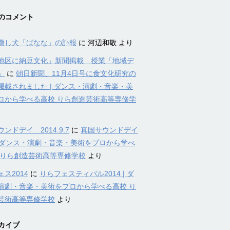
のコメント
癒し犬「ばなな」の訃報
に
河辺和敬
より
地区に納豆文化」新聞掲載 授業「地域デ
」
に
朝日新聞、11月4日号に食文化研究の
掲載されました | ダンス・演劇・音楽・美
ロから学べる高校 りら創造芸術高等専修学
ンドデイ 2014.9.7
に
真国サウンドデイ
4 | ダンス・演劇・音楽・美術をプロから学べ
 りら創造芸術高等専修学校
より
ス2014
に
りらフェスティバル2014 | ダ
演劇・音楽・美術をプロから学べる高校 り
芸術高等専修学校
より
カイブ