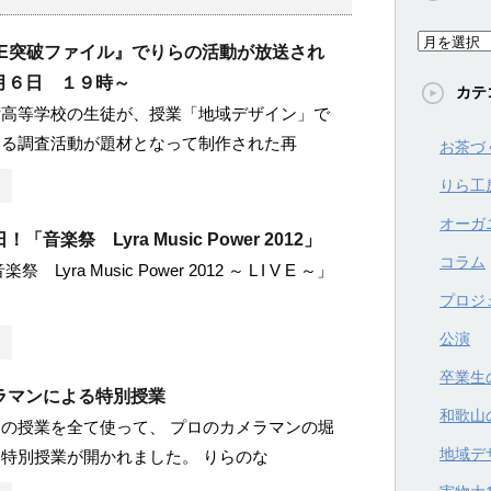
ア
HE突破ファイル』でりらの活動が放送され
ー
月６日 １９時～
カテ
カ
術高等学校の生徒が、授業「地域デザイン」で
イ
いる調査活動が題材となって制作された再
お茶づ
ブ
りら工
オーガ
「音楽祭 Lyra Music Power 2012」
コラム
 Lyra Music Power 2012 ～ L I V E ～」
プロジ
公演
卒業生
ラマンによる特別授業
和歌山
の授業を全て使って、 プロのカメラマンの堀
地域デ
特別授業が開かれました。 りらのな