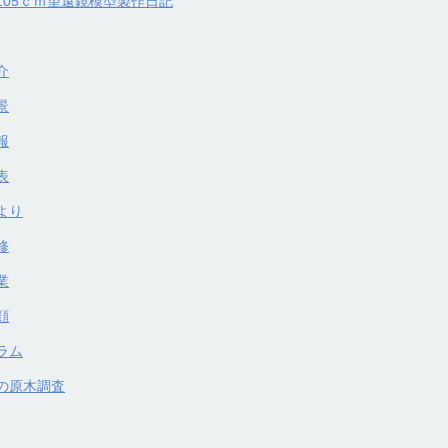
105ｃｍ望遠鏡模型製作日記
介
景
報
表
より
修
業
顔
ラム
の原木調査