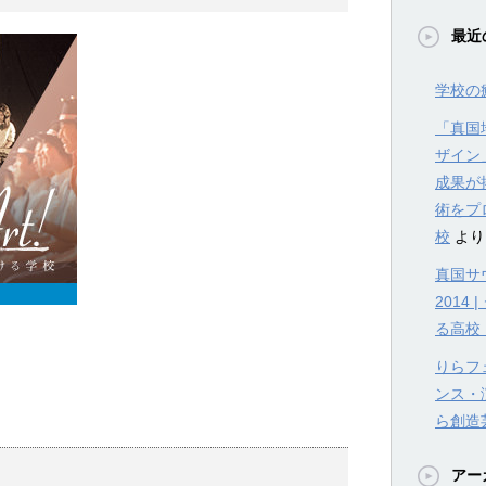
最近
学校の
「真国
ザイン
成果が
術をプ
校
より
真国サウ
201
る高校
りらフェ
ンス・
ら創造
アー