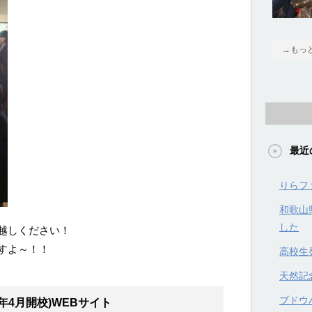
→もっ
最近
りらフ
和歌山
した
越しください！
すよ～！！
高校生
天然記
ブドウハ
年4月開校)WEBサイト