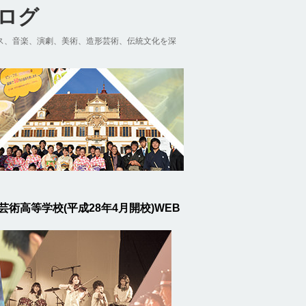
ブログ
ス、音楽、演劇、美術、造形芸術、伝統文化を深
芸術高等学校(平成28年4月開校)WEB