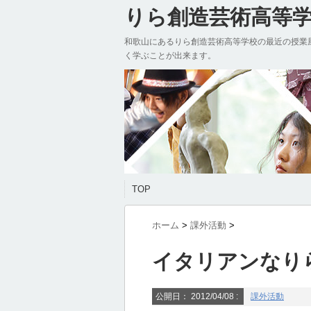
りら創造芸術高等学校
和歌山にあるりら創造芸術高等学校の最近の授業
く学ぶことが出来ます。
TOP
ホーム
>
課外活動
>
イタリアンなり
公開日：
2012/04/08
:
課外活動