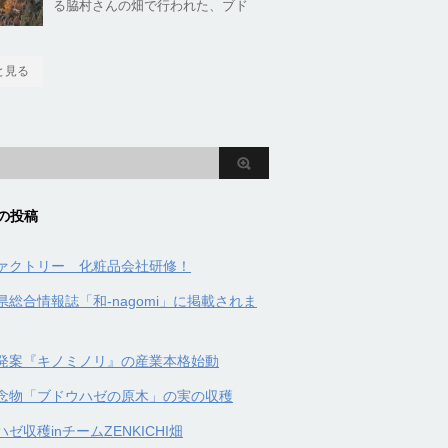
る脇村さんの畑で行われた、ブド
と見る
の投稿
ァクトリー 化粧品会社研修！
県総合情報誌「和-nagomi」に掲載されま
発案『キノミノリ』の産業本格始動
念物「ブドウハゼの原木」の実の収穫
ゼ収穫inチームZENKICHI畑