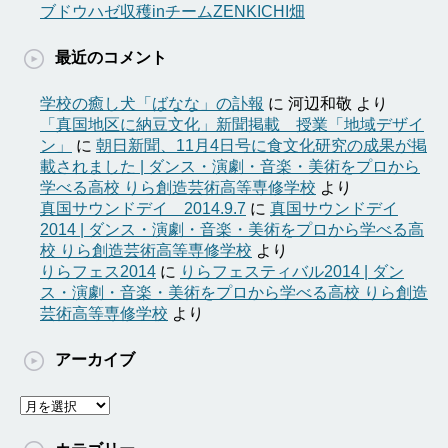
ブドウハゼ収穫inチームZENKICHI畑
最近のコメント
学校の癒し犬「ばなな」の訃報
に
河辺和敬
より
「真国地区に納豆文化」新聞掲載 授業「地域デザイ
ン」
に
朝日新聞、11月4日号に食文化研究の成果が掲
載されました | ダンス・演劇・音楽・美術をプロから
学べる高校 りら創造芸術高等専修学校
より
真国サウンドデイ 2014.9.7
に
真国サウンドデイ
2014 | ダンス・演劇・音楽・美術をプロから学べる高
校 りら創造芸術高等専修学校
より
りらフェス2014
に
りらフェスティバル2014 | ダン
ス・演劇・音楽・美術をプロから学べる高校 りら創造
芸術高等専修学校
より
アーカイブ
ア
ー
カ