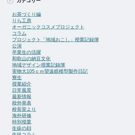
カテゴリー
イ
ブ
お茶づくり編
りら工房
オーガニックコスメプロジェクト
コラム
プロジェクト「地域おこし」授業記録簿
公演
卒業生の活躍
和歌山の納豆文化
地域デザイン授業記録簿
実物大105ｃｍ望遠鏡模型製作日記
寮生
授業紹介
日常風景
最新情報
校外発表
校長室より
海外研修
特別授業
生徒の顔
生徒コラム