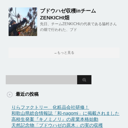
ブドウハゼ収穫inチーム
ZENKICHI畑
先日、チームZENKICHIの代表である脇村さん
の畑で行われた、ブド
→もっと見る
最近の投稿
りらファクトリー 化粧品会社研修！
和歌山県総合情報誌「和-nagomi」に掲載されました
高校生発案『キノミノリ』の産業本格始動
天然記念物「ブドウハゼの原木」の実の収穫