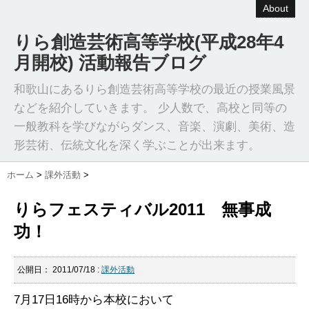
About
りら創造芸術高等学校(平成28年4
月開校) 活動報告ブログ
和歌山にあるりら創造芸術高等学校の最近の授業風景
などを紹介していきます。 少人数で、高校と同等の
一般教科を学びながらダンス、音楽、演劇、美術、造
形芸術、伝統文化を深く学ぶことが出来ます。
ホーム
>
課外活動
>
りらフェスティバル2011 無事成
功！
公開日：
2011/07/18
:
課外活動
7月17日16時から本校において