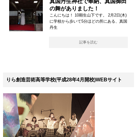
真国丹生神社で奉納、真国御田
の舞がありました！
こんにちは！ 10期生山下です。 2月2日(木)
に学校から歩いて5分ほどの所にある、真国
丹生
記事を読む
りら創造芸術高等学校(平成28年4月開校)WEBサイト