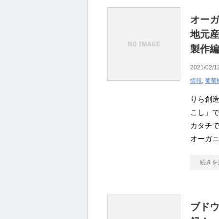
オー
地元産
製作
2021/02/1
情報
,
葡萄
りら創
こし」
カタチで
オーガ
続きを
ブド