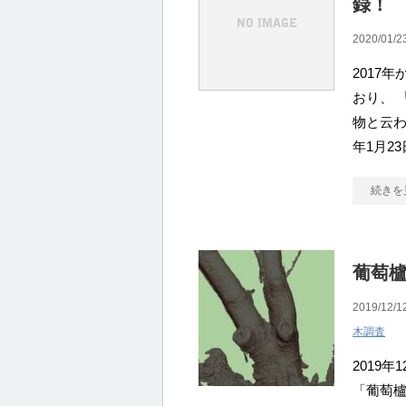
録！
2020/01/2
2017
おり、 
物と云わ
年1月2
続きを
葡萄
2019/12/1
木調査
2019
「葡萄櫨