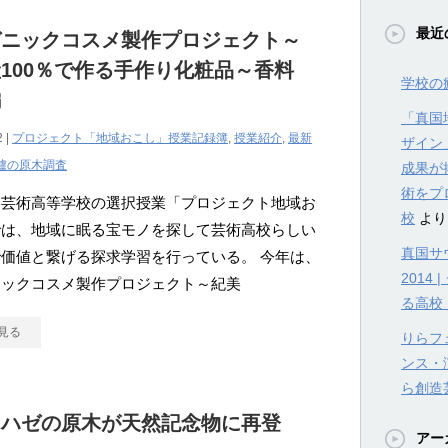
最近
ガニックコスメ製作プロジェクト～
100％で作る手作り化粧品～香料
学校の
編
「真国
2 |
プロジェクト「地域おこし」授業記録簿
,
授業紹介
,
最新
ザイン
櫨の原木調査
成果が
術をプ
造芸術高等学校の選択授業「プロジェクト地域お
校
より
では、地域に眠る宝モノを探して芸術高校らしい
真国サウ
価値と繋げる探求学習を行っている。 今年は、
201
ニックコスメ製作プロジェクト～紀美
る高校
見る
りらフェ
ンス・
ら創造
ウハゼの原木が天然記念物に再登
アー