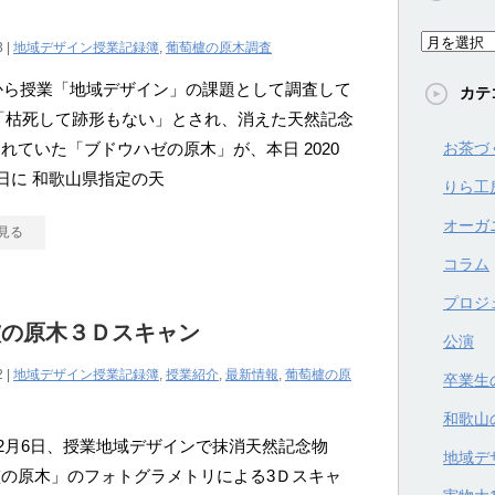
ア
3 |
地域デザイン授業記録簿
,
葡萄櫨の原木調査
ー
年から授業「地域デザイン」の課題として調査して
カテ
カ
「枯死して跡形もない」とされ、消えた天然記念
イ
れていた「ブドウハゼの原木」が、本日 2020
お茶づ
ブ
3日に 和歌山県指定の天
りら工
オーガ
見る
コラム
プロジ
櫨の原木３Ｄスキャン
公演
2 |
地域デザイン授業記録簿
,
授業紹介
,
最新情報
,
葡萄櫨の原
卒業生
和歌山
年12月6日、授業地域デザインで抹消天然記念物
地域デ
の原木」のフォトグラメトリによる3Ｄスキャ