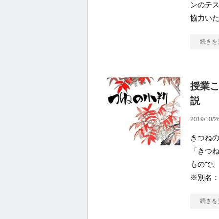
ンのテス
協力いた
続きを
授業
説
2019/10/2
きつね
「きつ
もので
※別名
続きを