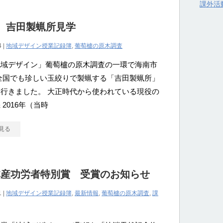
課外活
 吉田製蝋所見学
4 |
地域デザイン授業記録簿
,
葡萄櫨の原木調査
地域デザイン」葡萄櫨の原木調査の一環で海南市
全国でも珍しい玉絞りで製蝋する「吉田製蝋所」
行きました。 大正時代から使われている現役の
 2016年（当時
見る
林産功労者特別賞 受賞のお知らせ
1 |
地域デザイン授業記録簿
,
最新情報
,
葡萄櫨の原木調査
,
課