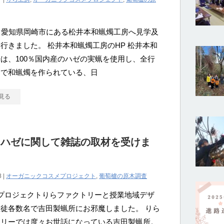
、愛知県岡崎市にある松井本和蝋燭工房へ見学及
行きました。 松井本和蝋燭工房のHP 松井本和
は、100％国内産のハゼの実蝋を使用し、全行
りで和蝋燭を作られている、日
見る
ウハゼに関して雑誌の取材を受けま
8 |
オーガニックコスメプロジェクト
,
葡萄櫨の原木調査
プロジェクトりらファクトリーと授業地域デザ
徒各数名で吉田製蝋所にお邪魔しました。 りら
トリーでは度々お世話になっている吉田製蝋所。