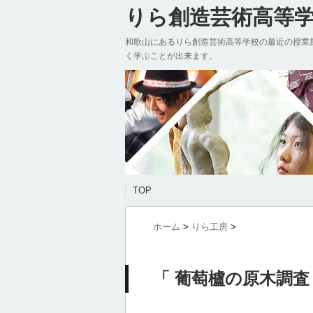
りら創造芸術高等学校
和歌山にあるりら創造芸術高等学校の最近の授業
く学ぶことが出来ます。
TOP
ホーム
>
りら工房
>
「 葡萄櫨の原木調査 