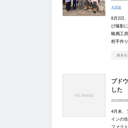
木調査
8月2日
び撮影に
蝋燭工房
程手作
続きを
ブド
した
2023/05/0
4月末、
インの生
ファク