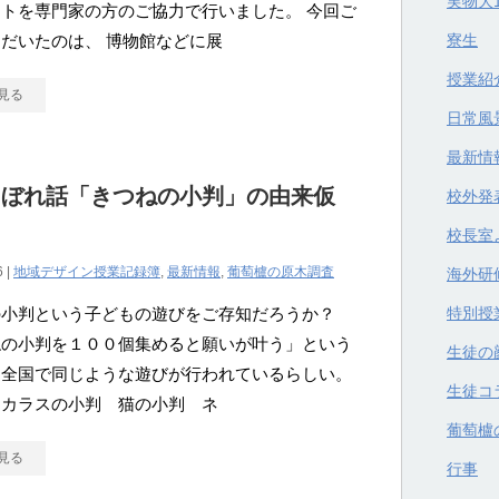
実物大
トを専門家の方のご協力で行いました。 今回ご
だいたのは、 博物館などに展
寮生
授業紹
見る
日常風
最新情
こぼれ話「きつねの小判」の由来仮
校外発
校長室
6 |
地域デザイン授業記録簿
,
最新情報
,
葡萄櫨の原木調査
海外研
の小判という子どもの遊びをご存知だろうか？
特別授
ねの小判を１００個集めると願いが叶う」という
生徒の
、全国で同じような遊びが行われているらしい。
生徒コ
：カラスの小判 猫の小判 ネ
葡萄櫨
見る
行事