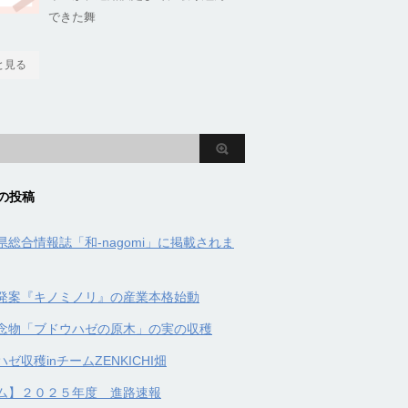
できた舞
と見る
の投稿
県総合情報誌「和-nagomi」に掲載されま
発案『キノミノリ』の産業本格始動
念物「ブドウハゼの原木」の実の収穫
ゼ収穫inチームZENKICHI畑
ム】２０２５年度 進路速報