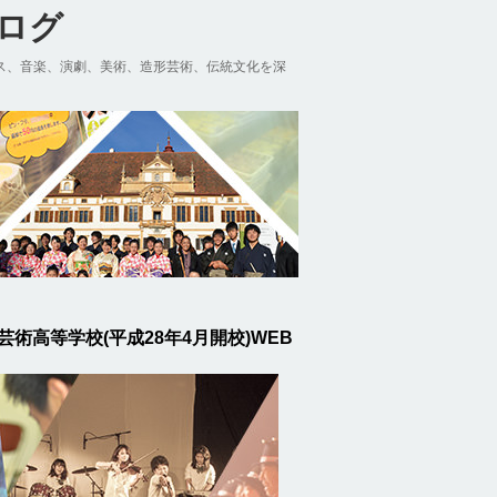
ブログ
ス、音楽、演劇、美術、造形芸術、伝統文化を深
芸術高等学校(平成28年4月開校)WEB