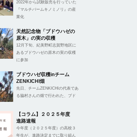
2022年から試験販売を行っていた
『マルチバームキノミノリ』の産
業化
天然記念物「ブドウハゼの
原木」の実の収穫
12月下旬、紀美野町志賀野地区に
あるブドウハゼの原木の実の収穫
に参加
ブドウハゼ収穫inチーム
ZENKICHI畑
先日、チームZENKICHIの代表であ
る脇村さんの畑で行われた、ブド
【コラム】２０２５年度
進路速報
今年度（２０２５年度）の高校３
年生が、進路決定までに取り組ん