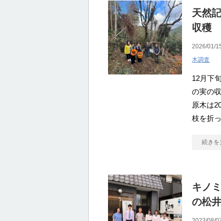
天然
収穫
2026/01/1
木調査
12月下
の実の
原木は2
枝を折
続きを
キノ
の松
2023/08/0