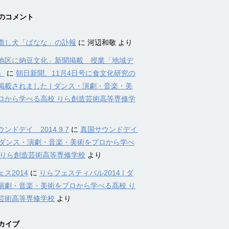
のコメント
癒し犬「ばなな」の訃報
に
河辺和敬
より
地区に納豆文化」新聞掲載 授業「地域デ
」
に
朝日新聞、11月4日号に食文化研究の
掲載されました | ダンス・演劇・音楽・美
ロから学べる高校 りら創造芸術高等専修学
ンドデイ 2014.9.7
に
真国サウンドデイ
4 | ダンス・演劇・音楽・美術をプロから学べ
 りら創造芸術高等専修学校
より
ス2014
に
りらフェスティバル2014 | ダ
演劇・音楽・美術をプロから学べる高校 り
芸術高等専修学校
より
カイブ