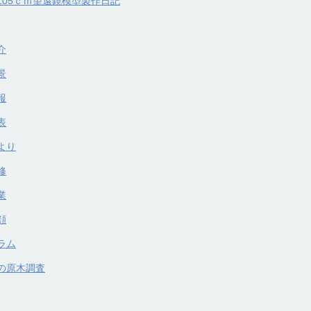
105ｃｍ望遠鏡模型製作日記
介
景
報
表
より
修
業
顔
ラム
の原木調査