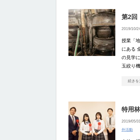
第2回
2019/10/2
授業「
にある 
の見学に
玉絞り機
続きを
特用
2019/05/3
外活動