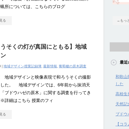
製蝋所については、こちらのブログ
見る
→もっ
ろうそくの灯が真国にともる】地域
イン
最近
9 |
地域デザイン授業記録簿
,
最新情報
,
葡萄櫨の原木調査
和歌山
業 地域デザインと映像表現で和ろうそくの撮影
した
ました。 地域デザインでは、6年前から抹消天
物「ブドウハゼの原木」に関する調査を行ってき
高校生
※詳細はこちら 授業のフィ
天然記
ブドウハ
見る
【コラ