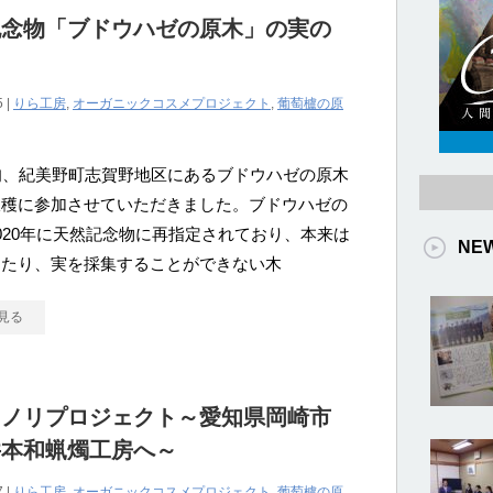
記念物「ブドウハゼの原木」の実の
5 |
りら工房
,
オーガニックコスメプロジェクト
,
葡萄櫨の原
旬、紀美野町志賀野地区にあるブドウハゼの原木
収穫に参加させていただきました。ブドウハゼの
020年に天然記念物に再指定されており、本来は
NE
ったり、実を採集することができない木
見る
ミノリプロジェクト～愛知県岡崎市
井本和蝋燭工房へ～
7 |
りら工房
,
オーガニックコスメプロジェクト
,
葡萄櫨の原