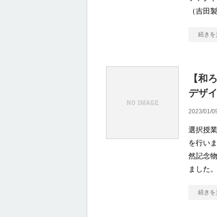
（吉田
続きを
【和
デザ
2023/01/0
選択授
を行い
然記念
ました。
続きを