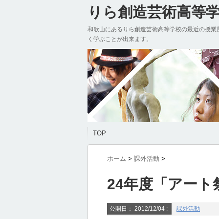
りら創造芸術高等学校
和歌山にあるりら創造芸術高等学校の最近の授業
く学ぶことが出来ます。
TOP
ホーム
>
課外活動
>
24年度「アート
公開日：
2012/12/04
:
課外活動