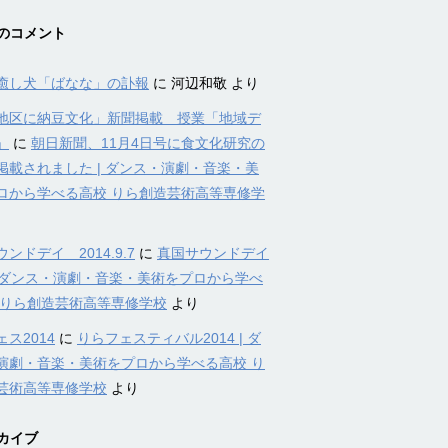
のコメント
癒し犬「ばなな」の訃報
に
河辺和敬
より
地区に納豆文化」新聞掲載 授業「地域デ
」
に
朝日新聞、11月4日号に食文化研究の
掲載されました | ダンス・演劇・音楽・美
ロから学べる高校 りら創造芸術高等専修学
ンドデイ 2014.9.7
に
真国サウンドデイ
4 | ダンス・演劇・音楽・美術をプロから学べ
 りら創造芸術高等専修学校
より
ス2014
に
りらフェスティバル2014 | ダ
演劇・音楽・美術をプロから学べる高校 り
芸術高等専修学校
より
カイブ