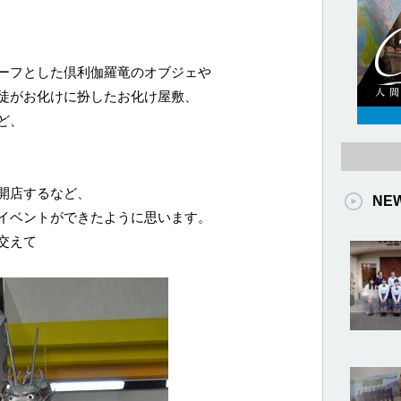
ーフとした倶利伽羅竜のオブジェや
徒がお化けに扮したお化け屋敷、
ど、
開店するなど、
NE
イベントができたように思います。
交えて