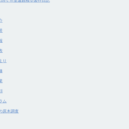
105ｃｍ望遠鏡模型製作日記
介
景
報
表
より
修
業
顔
ラム
の原木調査