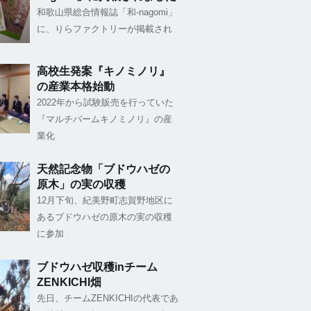
和歌山県総合情報誌「和-nagomi」
に、りらファクトリーが掲載され
高校生発案『キノミノリ』
の産業本格始動
2022年から試験販売を行っていた
『マルチバームキノミノリ』の産
業化
天然記念物「ブドウハゼの
原木」の実の収穫
12月下旬、紀美野町志賀野地区に
あるブドウハゼの原木の実の収穫
に参加
ブドウハゼ収穫inチーム
ZENKICHI畑
先日、チームZENKICHIの代表であ