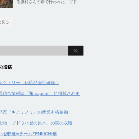
る脇村さんの畑で行われた、ブド
と見る
の投稿
ァクトリー 化粧品会社研修！
県総合情報誌「和-nagomi」に掲載されま
発案『キノミノリ』の産業本格始動
念物「ブドウハゼの原木」の実の収穫
ゼ収穫inチームZENKICHI畑