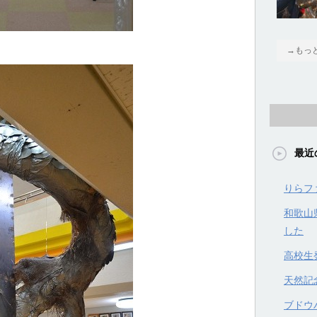
→もっ
最近
りらフ
和歌山
した
高校生
天然記
ブドウハ