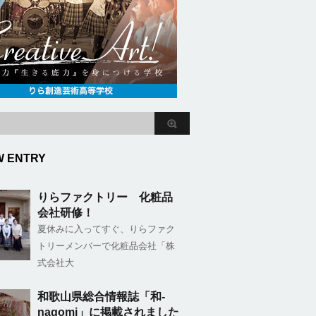
W ENTRY
りらファクトリー 化粧品
会社研修！
夏休みに入ってすぐ、りらファク
トリーメンバーで化粧品会社「株
式会社大
和歌山県総合情報誌「和-
nagomi」に掲載されました