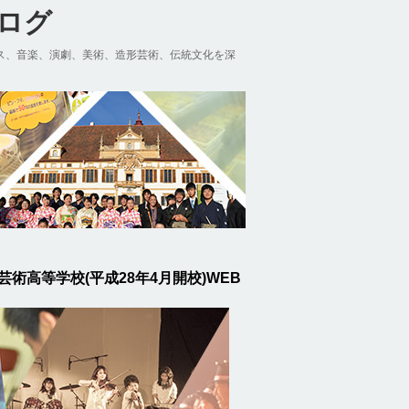
ブログ
ス、音楽、演劇、美術、造形芸術、伝統文化を深
芸術高等学校(平成28年4月開校)WEB