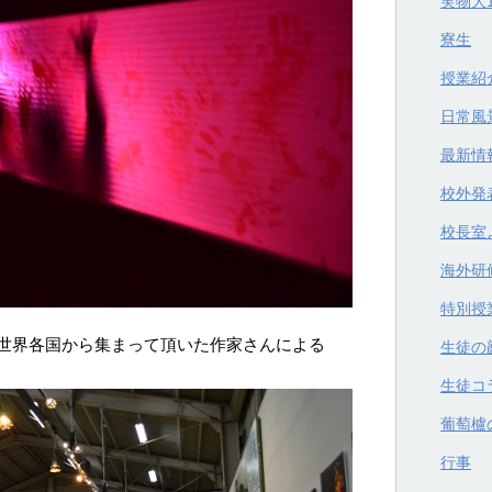
実物大
寮生
授業紹
日常風
最新情
校外発
校長室
海外研
特別授
世界各国から集まって頂いた作家さんによる
生徒の
生徒コ
葡萄櫨
行事