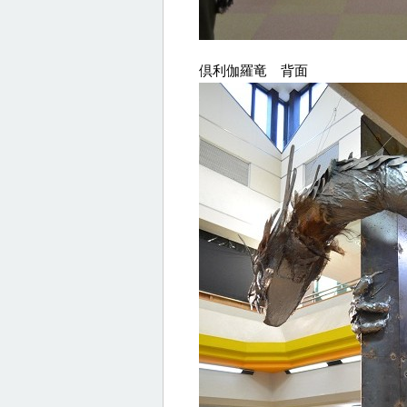
倶利伽羅竜 背面