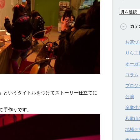
ア
ー
カテ
カ
イ
お茶づ
ブ
りら工
オーガ
コラム
プロジ
」というタイトルをつけてストーリー仕立てに
公演
卒業生
て手作りです。
和歌山
地域デ