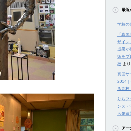
最近
学校の
「真国
ザイン
成果が
術をプ
校
より
真国サウ
201
る高校
りらフェ
ンス・
ら創造
アー