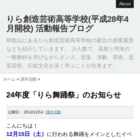
About
りら創造芸術高等学校(平成28年4
月開校) 活動報告ブログ
和歌山にあるりら創造芸術高等学校の最近の授業風景
などを紹介していきます。 少人数で、高校と同等の
一般教科を学びながらダンス、音楽、演劇、美術、造
形芸術、伝統文化を深く学ぶことが出来ます。
ホーム
>
課外活動
>
24年度「りら舞踊祭」のお知らせ
公開日：
2012/12/14
:
課外活動
こんにちは！
12月15日（土）
に行われる舞踊をメインとしたイベ