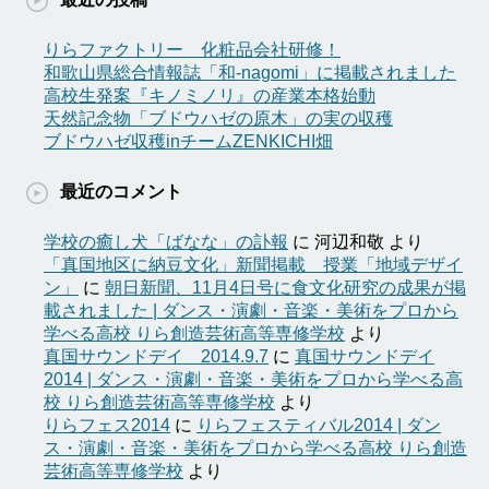
りらファクトリー 化粧品会社研修！
和歌山県総合情報誌「和-nagomi」に掲載されました
高校生発案『キノミノリ』の産業本格始動
天然記念物「ブドウハゼの原木」の実の収穫
ブドウハゼ収穫inチームZENKICHI畑
最近のコメント
学校の癒し犬「ばなな」の訃報
に
河辺和敬
より
「真国地区に納豆文化」新聞掲載 授業「地域デザイ
ン」
に
朝日新聞、11月4日号に食文化研究の成果が掲
載されました | ダンス・演劇・音楽・美術をプロから
学べる高校 りら創造芸術高等専修学校
より
真国サウンドデイ 2014.9.7
に
真国サウンドデイ
2014 | ダンス・演劇・音楽・美術をプロから学べる高
校 りら創造芸術高等専修学校
より
りらフェス2014
に
りらフェスティバル2014 | ダン
ス・演劇・音楽・美術をプロから学べる高校 りら創造
芸術高等専修学校
より