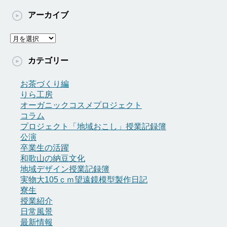
アーカイブ
ア
ー
カ
カテゴリー
イ
ブ
お茶づくり編
りら工房
オーガニックコスメプロジェクト
コラム
プロジェクト「地域おこし」授業記録簿
公演
卒業生の活躍
和歌山の納豆文化
地域デザイン授業記録簿
実物大105ｃｍ望遠鏡模型製作日記
寮生
授業紹介
日常風景
最新情報