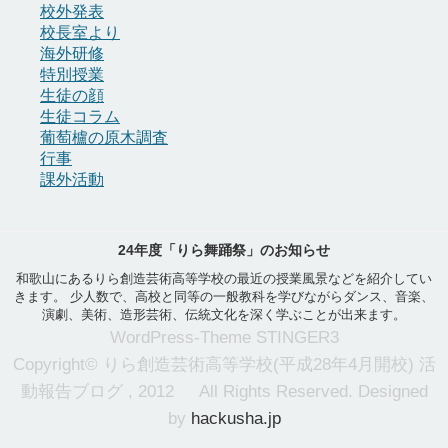
校外発表
校長室より
海外研修
特別授業
生徒の顔
生徒コラム
葡萄櫨の原木調査
行事
課外活動
24年度「りら舞踊祭」のお知らせ
和歌山にあるりら創造芸術高等学校の最近の授業風景などを紹介してい
きます。 少人数で、高校と同等の一般教科を学びながらダンス、音楽、
演劇、美術、造形芸術、伝統文化を深く学ぶことが出来ます。
WordPress-Theme STINGER3
Copyright© りら創造芸術高等学校(平成28年4月開校) 活
動報告ブログ , 2012 All Rights Reserved. Designed
by
hackusha.jp