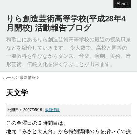
About
りら創造芸術高等学校(平成28年4
月開校) 活動報告ブログ
和歌山にあるりら創造芸術高等学校の最近の授業風景
などを紹介していきます。 少人数で、高校と同等の
一般教科を学びながらダンス、音楽、演劇、美術、造
形芸術、伝統文化を深く学ぶことが出来ます。
ホーム
>
最新情報
>
天文学
公開日：
2007/05/19
:
最新情報
この金曜日の２時間目は、
地元『みさと天文台』から特別講師の方を招いての授