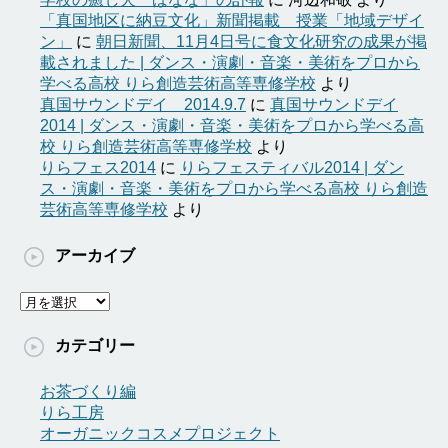
「真国地区に納豆文化」新聞掲載 授業「地域デザイ
ン」
に
朝日新聞、11月4日号に食文化研究の成果が掲
載されました | ダンス・演劇・音楽・美術をプロから
学べる高校 りら創造芸術高等専修学校
より
真国サウンドデイ 2014.9.7
に
真国サウンドデイ
2014 | ダンス・演劇・音楽・美術をプロから学べる高
校 りら創造芸術高等専修学校
より
りらフェス2014
に
りらフェスティバル2014 | ダン
ス・演劇・音楽・美術をプロから学べる高校 りら創造
芸術高等専修学校
より
アーカイブ
ア
ー
カ
カテゴリー
イ
ブ
お茶づくり編
りら工房
オーガニックコスメプロジェクト