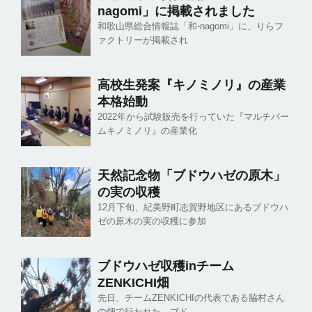
nagomi」に掲載されました
和歌山県総合情報誌「和-nagomi」に、りらフ
ァクトリーが掲載され
高校生発案『キノミノリ』の産業
本格始動
2022年から試験販売を行っていた『マルチバー
ムキノミノリ』の産業化
天然記念物「ブドウハゼの原木」
の実の収穫
12月下旬、紀美野町志賀野地区にあるブドウハ
ゼの原木の実の収穫に参加
ブドウハゼ収穫inチーム
ZENKICHI畑
先日、チームZENKICHIの代表である脇村さん
の畑で行われた、ブド