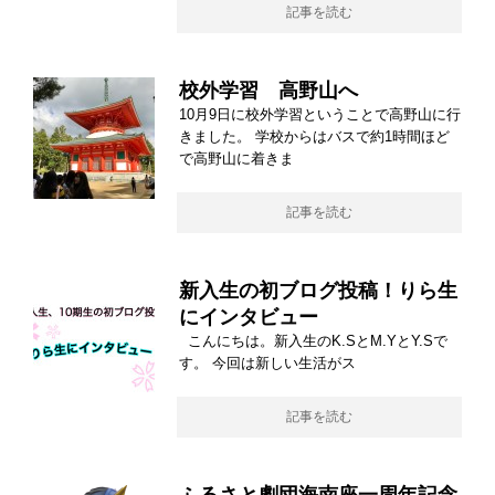
記事を読む
校外学習 高野山へ
10月9日に校外学習ということで高野山に行
きました。 学校からはバスで約1時間ほど
で高野山に着きま
記事を読む
新入生の初ブログ投稿！りら生
にインタビュー
こんにちは。新入生のK.SとM.YとY.Sで
す。 今回は新しい生活がス
記事を読む