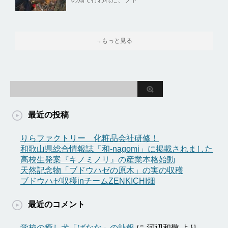
→もっと見る
最近の投稿
りらファクトリー 化粧品会社研修！
和歌山県総合情報誌「和-nagomi」に掲載されました
高校生発案『キノミノリ』の産業本格始動
天然記念物「ブドウハゼの原木」の実の収穫
ブドウハゼ収穫inチームZENKICHI畑
最近のコメント
学校の癒し犬「ばなな」の訃報
に
河辺和敬
より