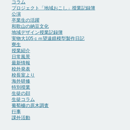
コラム
プロジェクト「地域おこし」授業記録簿
公演
卒業生の活躍
和歌山の納豆文化
地域デザイン授業記録簿
実物大105ｃｍ望遠鏡模型製作日記
寮生
授業紹介
日常風景
最新情報
校外発表
校長室より
海外研修
特別授業
生徒の顔
生徒コラム
葡萄櫨の原木調査
行事
課外活動