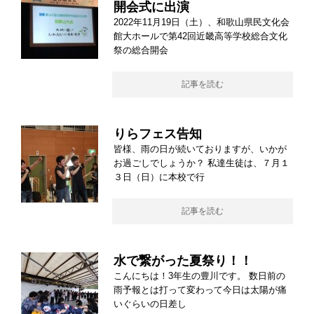
開会式に出演
2022年11月19日（土）、和歌山県民文化会
館大ホールで第42回近畿高等学校総合文化
祭の総合開会
記事を読む
りらフェス告知
皆様、雨の日が続いておりますが、いかが
お過ごしでしょうか？ 私達生徒は、７月１
３日（日）に本校で行
記事を読む
水で繋がった夏祭り！！
こんにちは！3年生の豊川です。 数日前の
雨予報とは打って変わって今日は太陽が痛
いぐらいの日差し