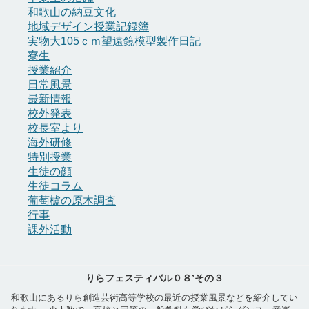
和歌山の納豆文化
地域デザイン授業記録簿
実物大105ｃｍ望遠鏡模型製作日記
寮生
授業紹介
日常風景
最新情報
校外発表
校長室より
海外研修
特別授業
生徒の顔
生徒コラム
葡萄櫨の原木調査
行事
課外活動
りらフェスティバル０８’その３
和歌山にあるりら創造芸術高等学校の最近の授業風景などを紹介してい