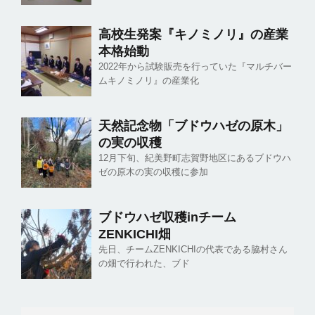
高校生発案『キノミノリ』の産業
本格始動
2022年から試験販売を行っていた『マルチバー
ムキノミノリ』の産業化
天然記念物「ブドウハゼの原木」
の実の収穫
12月下旬、紀美野町志賀野地区にあるブドウハ
ゼの原木の実の収穫に参加
ブドウハゼ収穫inチーム
ZENKICHI畑
先日、チームZENKICHIの代表である脇村さん
の畑で行われた、ブド