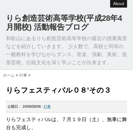
About
りら創造芸術高等学校(平成28年4
月開校) 活動報告ブログ
和歌山にあるりら創造芸術高等学校の最近の授業風景
などを紹介していきます。 少人数で、高校と同等の
一般教科を学びながらダンス、音楽、演劇、美術、造
形芸術、伝統文化を深く学ぶことが出来ます。
ホーム
>
行事
>
りらフェスティバル０８’その３
公開日：
2008/08/06
:
行事
りらフェスティバルは、７月１９日（土）、無事に舞
台も完成し、