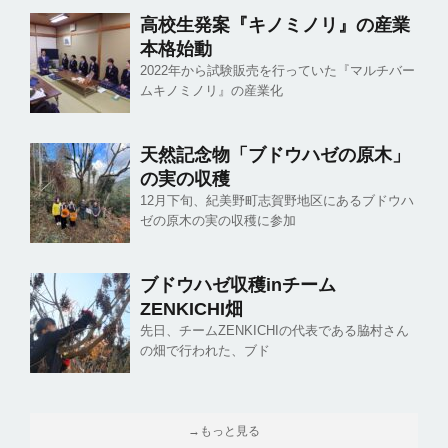
高校生発案『キノミノリ』の産業
本格始動
2022年から試験販売を行っていた『マルチバー
ムキノミノリ』の産業化
天然記念物「ブドウハゼの原木」
の実の収穫
12月下旬、紀美野町志賀野地区にあるブドウハ
ゼの原木の実の収穫に参加
ブドウハゼ収穫inチーム
ZENKICHI畑
先日、チームZENKICHIの代表である脇村さん
の畑で行われた、ブド
→もっと見る