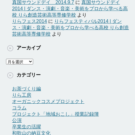
真国サウンドデイ 2014.9.7
に
真国サウンドデイ
2014 | ダンス・演劇・音楽・美術をプロから学べる高
校 りら創造芸術高等専修学校
より
りらフェス2014
に
りらフェスティバル2014 | ダン
ス・演劇・音楽・美術をプロから学べる高校 りら創造
芸術高等専修学校
より
アーカイブ
ア
ー
カ
カテゴリー
イ
ブ
お茶づくり編
りら工房
オーガニックコスメプロジェクト
コラム
プロジェクト「地域おこし」授業記録簿
公演
卒業生の活躍
和歌山の納豆文化