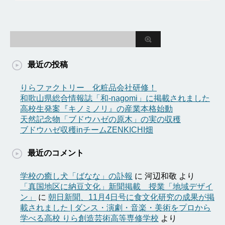
最近の投稿
りらファクトリー 化粧品会社研修！
和歌山県総合情報誌「和-nagomi」に掲載されました
高校生発案『キノミノリ』の産業本格始動
天然記念物「ブドウハゼの原木」の実の収穫
ブドウハゼ収穫inチームZENKICHI畑
最近のコメント
学校の癒し犬「ばなな」の訃報
に
河辺和敬
より
「真国地区に納豆文化」新聞掲載 授業「地域デザイ
ン」
に
朝日新聞、11月4日号に食文化研究の成果が掲
載されました | ダンス・演劇・音楽・美術をプロから
学べる高校 りら創造芸術高等専修学校
より