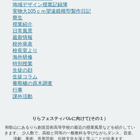
地域デザイン授業記録簿
実物大105ｃｍ望遠鏡模型製作日記
寮生
授業紹介
日常風景
最新情報
校外発表
校長室より
海外研修
特別授業
生徒の顔
生徒コラム
葡萄櫨の原木調査
行事
課外活動
りらフェスティバルに向けて(その１）
和歌山にあるりら創造芸術高等学校の最近の授業風景などを紹介してい
きます。 少人数で、高校と同等の一般教科を学びながらダンス、音楽、
演劇、美術、造形芸術、伝統文化を深く学ぶことが出来ます。