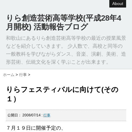
About
りら創造芸術高等学校(平成28年4
月開校) 活動報告ブログ
和歌山にあるりら創造芸術高等学校の最近の授業風景
などを紹介していきます。 少人数で、高校と同等の
一般教科を学びながらダンス、音楽、演劇、美術、造
形芸術、伝統文化を深く学ぶことが出来ます。
ホーム
>
行事
>
りらフェスティバルに向けて(その
１）
公開日：
2008/07/14
:
行事
７月１９日に開催予定の、