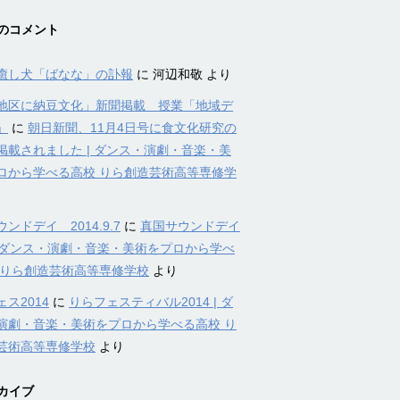
のコメント
癒し犬「ばなな」の訃報
に
河辺和敬
より
地区に納豆文化」新聞掲載 授業「地域デ
」
に
朝日新聞、11月4日号に食文化研究の
掲載されました | ダンス・演劇・音楽・美
ロから学べる高校 りら創造芸術高等専修学
ンドデイ 2014.9.7
に
真国サウンドデイ
4 | ダンス・演劇・音楽・美術をプロから学べ
 りら創造芸術高等専修学校
より
ス2014
に
りらフェスティバル2014 | ダ
演劇・音楽・美術をプロから学べる高校 り
芸術高等専修学校
より
カイブ