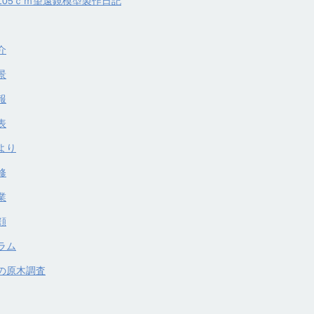
105ｃｍ望遠鏡模型製作日記
介
景
報
表
より
修
業
顔
ラム
の原木調査