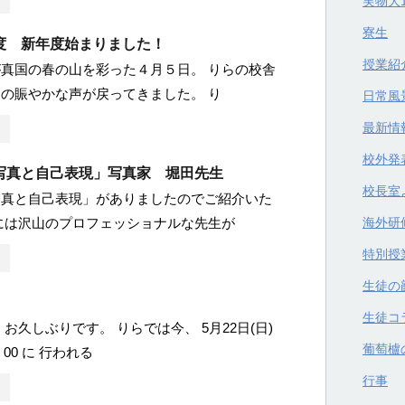
実物大
寮生
度 新年度始まりました！
授業紹
真国の春の山を彩った４月５日。 りらの校舎
の賑やかな声が戻ってきました。 り
日常風
最新情
校外発
写真と自己表現」写真家 堀田先生
校長室
写真と自己表現」がありましたのでご紹介いた
には沢山のプロフェッショナルな先生が
海外研
特別授
生徒の
生徒コ
お久しぶりです。 りらでは今、 5月22日(日)
葡萄櫨
：00 に 行われる
行事