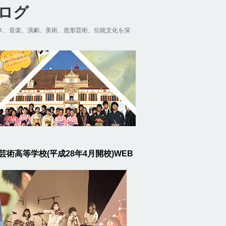
ブログ
ス、音楽、演劇、美術、造形芸術、伝統文化を深
芸術高等学校(平成28年4月開校)WEB