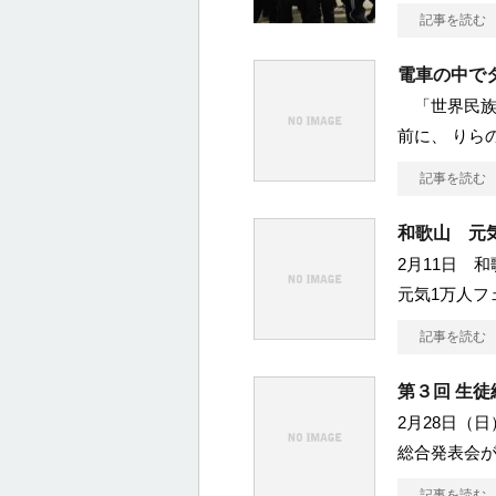
記事を読む
電車の中で
「世界民族
前に、 りら
記事を読む
和歌山 元
2月11日 
元気1万人フ
記事を読む
第３回 生
2月28日（
総合発表会が
記事を読む