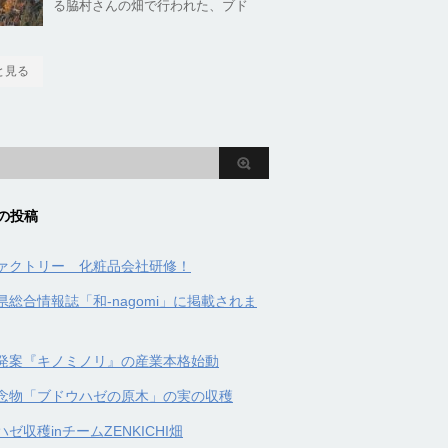
る脇村さんの畑で行われた、ブド
と見る
の投稿
ァクトリー 化粧品会社研修！
県総合情報誌「和-nagomi」に掲載されま
発案『キノミノリ』の産業本格始動
念物「ブドウハゼの原木」の実の収穫
ゼ収穫inチームZENKICHI畑