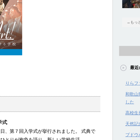
→もっ
最近
りらフ
和歌山
した
高校生
学式
天然記
日、第７回入学式が挙行されました。 式典で
ブドウハ
人ひとりが抱負を語り、新しい学校生活