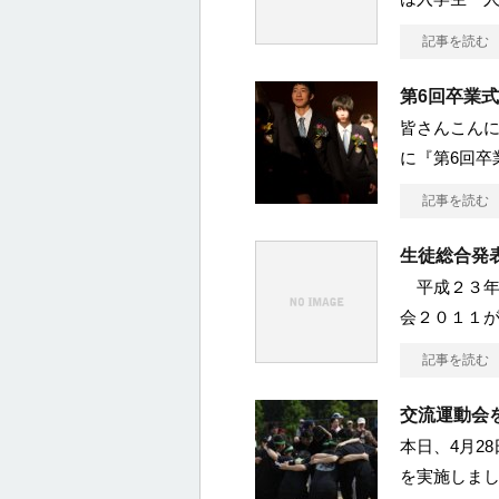
記事を読む
第6回卒業式
皆さんこんにち
に『第6回卒
記事を読む
生徒総合発表
平成２３年
会２０１１が
記事を読む
交流運動会
本日、4月2
を実施しま