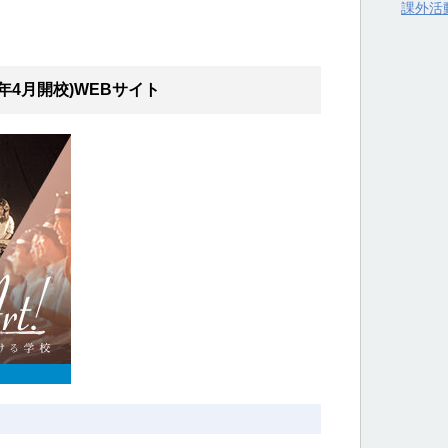
課外活
年4月開校)WEBサイト