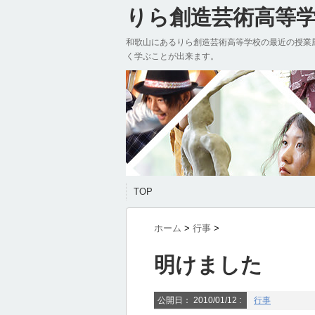
りら創造芸術高等学校
和歌山にあるりら創造芸術高等学校の最近の授業
く学ぶことが出来ます。
TOP
ホーム
>
行事
>
明けました
公開日：
2010/01/12
:
行事