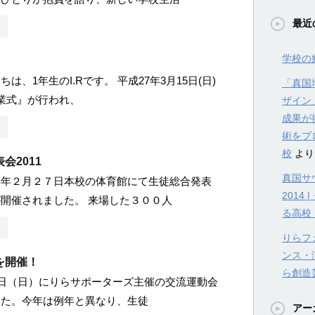
最近
学校の
は、1年生のI.Rです。 平成27年3月15日(日)
「真国
業式』が行われ、
ザイン
成果が
術をプ
校
より
会2011
真国サウ
年２月２７日本校の体育館にて生徒総合発表
201
開催されました。 来場した３００人
る高校
りらフェ
ンス・
を開催！
ら創造
8日（日）にりらサポーターズ主催の交流運動会
した。今年は例年と異なり、生徒
アー