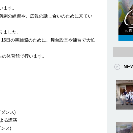
います。
演劇の練習や、広報の話し合いのために来てい
りました。
月16日の舞踊際のために、舞台設営や練習で大忙
りらの体育館で行います。
NE
プダンス)
による講演
ンス)