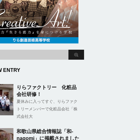
W ENTRY
りらファクトリー 化粧品
会社研修！
夏休みに入ってすぐ、りらファク
トリーメンバーで化粧品会社「株
式会社大
和歌山県総合情報誌「和-
nagomi」に掲載されました