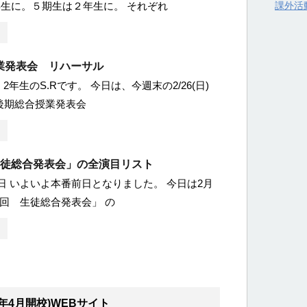
生に。５期生は２年生に。 それぞれ
課外活
業発表会 リハーサル
2年生のS.Rです。 今日は、今週末の2/26(日)
後期総合授業発表会
生徒総合発表会」の全演目リスト
曜日 いよいよ本番前日となりました。 今日は2月
第5回 生徒総合発表会」 の
年4月開校)WEBサイト