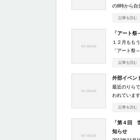
の8時から自
記事を読む
「アート祭
１２月ももう
「アート祭～
記事を読む
外部イベン
最近のりらで
われています
記事を読む
「第４回 
知らせ