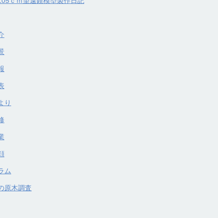
105ｃｍ望遠鏡模型製作日記
介
景
報
表
より
修
業
顔
ラム
の原木調査