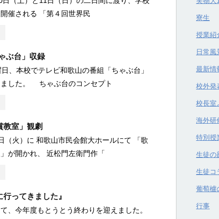
1月10日（土）と11日（日）の二日間に渡り、学校
実物大
開催される 「第４回世界民
寮生
授業紹
日常風
ちゃぶ台」収録
最新情
木曜日、本校でテレビ和歌山の番組「ちゃぶ台」
りました。 ちゃぶ台のコンセプト
校外発
校長室
海外研
賞教室」観劇
特別授
2日（火）に 和歌山市民会館大ホールにて 「歌
」が開かれ、 近松門左衛門作「
生徒の
生徒コ
葡萄櫨
足に行ってきました』
行事
えて、今年度もとうとう終わりを迎えました。