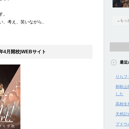
す。
→もっ
い、考え、笑いながら、
年4月開校)WEBサイト
最近
りらフ
和歌山
した
高校生
天然記
ブドウハ