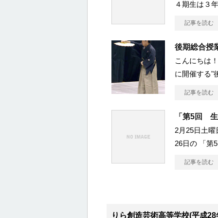
４期生は３年
記事を読む
後期総合授
こんにちは！ 
に開催する"
記事を読む
「第5回 
2月25日土
26日の 「
記事を読む
りら創造芸術高等学校(平成28