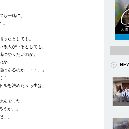
フも一緒に、
た。
張ったとしても。
いる人がいるとしても。
緒にやりたいのか。
のか。
NE
悟はあるのか・・・。」
）”
トルを決めたりら生は、
せんでした。
ろうか。」
だ。」