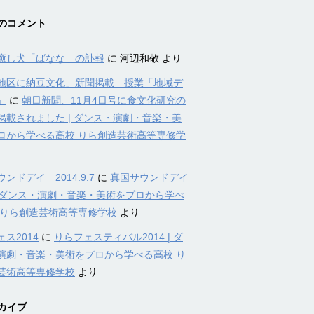
のコメント
癒し犬「ばなな」の訃報
に
河辺和敬
より
地区に納豆文化」新聞掲載 授業「地域デ
」
に
朝日新聞、11月4日号に食文化研究の
掲載されました | ダンス・演劇・音楽・美
ロから学べる高校 りら創造芸術高等専修学
ンドデイ 2014.9.7
に
真国サウンドデイ
4 | ダンス・演劇・音楽・美術をプロから学べ
 りら創造芸術高等専修学校
より
ス2014
に
りらフェスティバル2014 | ダ
演劇・音楽・美術をプロから学べる高校 り
芸術高等専修学校
より
カイブ