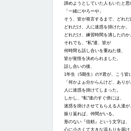
諦めようとしていた人もいたと思
「一緒にやろーや」
そう、皆が発言するまで、どれだ
どれだけ、人に迷惑を掛けたか。
どれだけ、練習時間を潰したのか
それでも、“私”達、皆が
何時間も話し合いを重ねた後、
皆が覚悟を決められました。
話し合いの後、
1年生（5期生）のY君が、こう皆
「何かよぉ分からんけど、ありが
人に迷惑を掛けてしまった。
しかし、“私”達のすぐ傍には、
迷惑を掛けさせてもらえる人達が
振り返れば、仲間がいる。
形のない『信頼』という文字は、
心に小さくて大きな温もりを届け