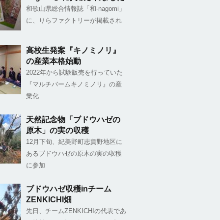
和歌山県総合情報誌「和-nagomi」
に、りらファクトリーが掲載され
高校生発案『キノミノリ』
の産業本格始動
2022年から試験販売を行っていた
『マルチバームキノミノリ』の産
業化
天然記念物「ブドウハゼの
原木」の実の収穫
12月下旬、紀美野町志賀野地区に
あるブドウハゼの原木の実の収穫
に参加
ブドウハゼ収穫inチーム
ZENKICHI畑
先日、チームZENKICHIの代表であ