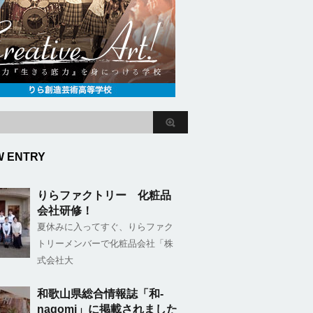
W ENTRY
りらファクトリー 化粧品
会社研修！
夏休みに入ってすぐ、りらファク
トリーメンバーで化粧品会社「株
式会社大
和歌山県総合情報誌「和-
nagomi」に掲載されました