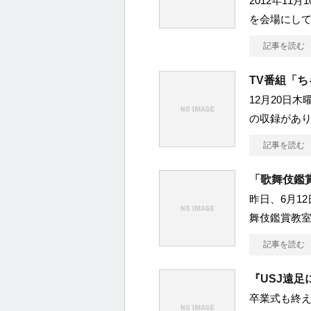
2012年1
を会場にして
記事を読む
TV番組「
12月20日
の収録があ
記事を読む
「歌舞伎鑑
昨日、6月1
舞伎鑑賞教室
記事を読む
『USJ遠
卒業式も終