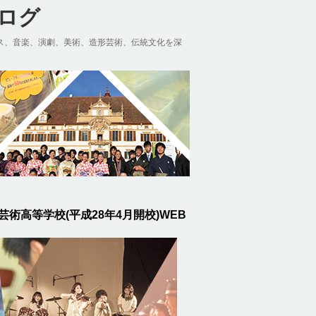
ブログ
ス、音楽、演劇、美術、造形芸術、伝統文化を深
芸術高等学校(平成28年4月開校)WEB