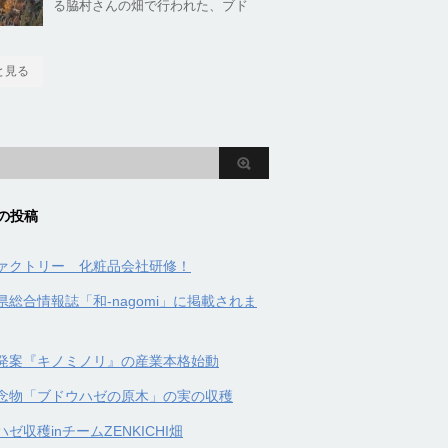
る脇村さんの畑で行われた、ブド
と見る
の投稿
ァクトリー 化粧品会社研修！
県総合情報誌「和-nagomi」に掲載されま
発案『キノミノリ』の産業本格始動
念物「ブドウハゼの原木」の実の収穫
ゼ収穫inチームZENKICHI畑