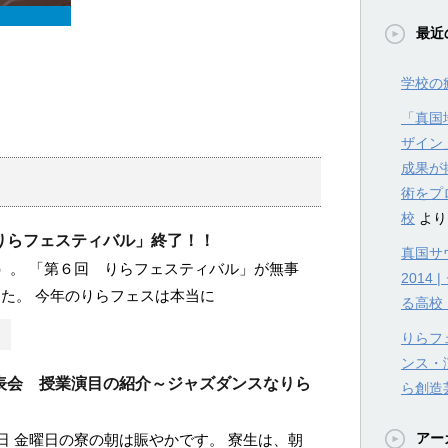
最近
学校の
「真国
ザイン
成果が
術をプ
校
より
りらフェスティバル」終了！！
真国サウ
日）。 「第６回 りらフェスティバル」が無事
201
た。 今年のりらフェスは本当に
る高校
りらフェ
ンス・
表会 授業演目の紹介～ジャズダンスなりら
ら創造
アー
曜日 金曜日の寮の朝は賑やかです。 寮生は、朝