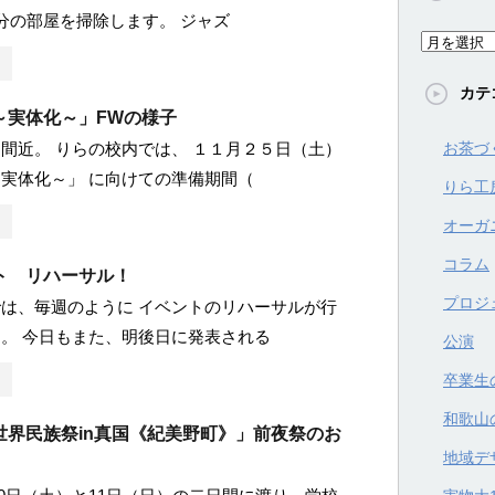
分の部屋を掃除します。 ジャズ
ア
ー
カテ
カ
～実体化～」FWの様子
イ
間近。 りらの校内では、 １１月２５日（土）
お茶づ
ブ
実体化～」 に向けての準備期間（
りら工
オーガ
コラム
ト リハーサル！
プロジ
は、毎週のように イベントのリハーサルが行
。 今日もまた、明後日に発表される
公演
卒業生
和歌山
世界民族祭in真国《紀美野町》」前夜祭のお
地域デ