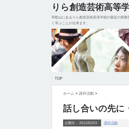
りら創造芸術高等学校
和歌山にあるりら創造芸術高等学校の最近の授業
く学ぶことが出来ます。
TOP
ホーム
>
課外活動
>
話し合いの先に
公開日：
2012/02/23
:
課外活動