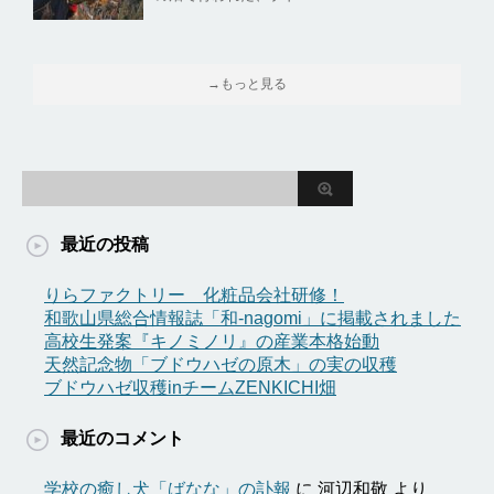
→もっと見る
最近の投稿
りらファクトリー 化粧品会社研修！
和歌山県総合情報誌「和-nagomi」に掲載されました
高校生発案『キノミノリ』の産業本格始動
天然記念物「ブドウハゼの原木」の実の収穫
ブドウハゼ収穫inチームZENKICHI畑
最近のコメント
学校の癒し犬「ばなな」の訃報
に
河辺和敬
より