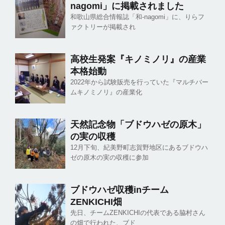
nagomi」に掲載されました
和歌山県総合情報誌「和-nagomi」に、りらフ
ァクトリーが掲載され
高校生発案『キノミノリ』の産業
本格始動
2022年から試験販売を行っていた『マルチバー
ムキノミノリ』の産業化
天然記念物「ブドウハゼの原木」
の実の収穫
12月下旬、紀美野町志賀野地区にあるブドウハ
ゼの原木の実の収穫に参加
ブドウハゼ収穫inチーム
ZENKICHI畑
先日、チームZENKICHIの代表である脇村さん
の畑で行われた、ブド