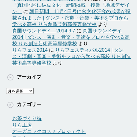
「真国地区に納豆文化」新聞掲載 授業「地域デザイ
ン」
に
朝日新聞、11月4日号に食文化研究の成果が掲
載されました | ダンス・演劇・音楽・美術をプロから
学べる高校 りら創造芸術高等専修学校
より
真国サウンドデイ 2014.9.7
に
真国サウンドデイ
2014 | ダンス・演劇・音楽・美術をプロから学べる高
校 りら創造芸術高等専修学校
より
りらフェス2014
に
りらフェスティバル2014 | ダン
ス・演劇・音楽・美術をプロから学べる高校 りら創造
芸術高等専修学校
より
アーカイブ
ア
ー
カ
カテゴリー
イ
ブ
お茶づくり編
りら工房
オーガニックコスメプロジェクト