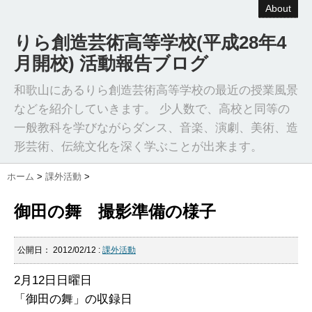
About
りら創造芸術高等学校(平成28年4
月開校) 活動報告ブログ
和歌山にあるりら創造芸術高等学校の最近の授業風景
などを紹介していきます。 少人数で、高校と同等の
一般教科を学びながらダンス、音楽、演劇、美術、造
形芸術、伝統文化を深く学ぶことが出来ます。
ホーム
>
課外活動
>
御田の舞 撮影準備の様子
公開日：
2012/02/12
:
課外活動
2月12日日曜日
「御田の舞」の収録日