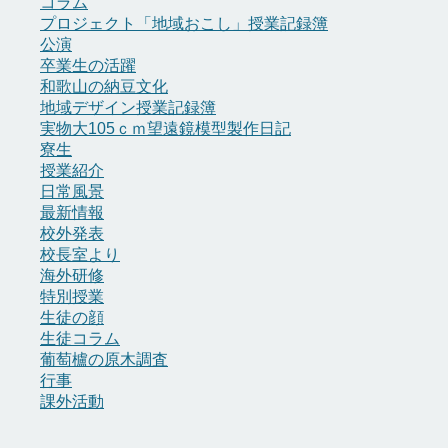
コラム
プロジェクト「地域おこし」授業記録簿
公演
卒業生の活躍
和歌山の納豆文化
地域デザイン授業記録簿
実物大105ｃｍ望遠鏡模型製作日記
寮生
授業紹介
日常風景
最新情報
校外発表
校長室より
海外研修
特別授業
生徒の顔
生徒コラム
葡萄櫨の原木調査
行事
課外活動