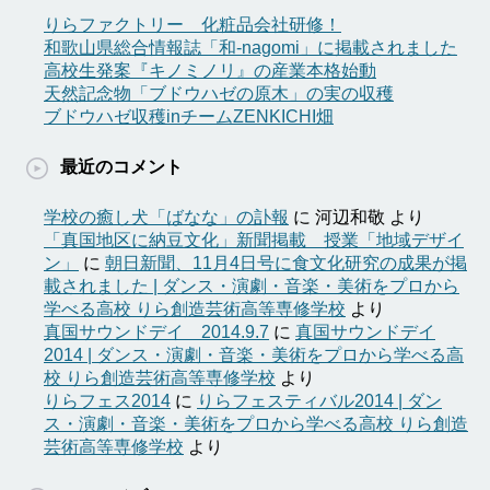
りらファクトリー 化粧品会社研修！
和歌山県総合情報誌「和-nagomi」に掲載されました
高校生発案『キノミノリ』の産業本格始動
天然記念物「ブドウハゼの原木」の実の収穫
ブドウハゼ収穫inチームZENKICHI畑
最近のコメント
学校の癒し犬「ばなな」の訃報
に
河辺和敬
より
「真国地区に納豆文化」新聞掲載 授業「地域デザイ
ン」
に
朝日新聞、11月4日号に食文化研究の成果が掲
載されました | ダンス・演劇・音楽・美術をプロから
学べる高校 りら創造芸術高等専修学校
より
真国サウンドデイ 2014.9.7
に
真国サウンドデイ
2014 | ダンス・演劇・音楽・美術をプロから学べる高
校 りら創造芸術高等専修学校
より
りらフェス2014
に
りらフェスティバル2014 | ダン
ス・演劇・音楽・美術をプロから学べる高校 りら創造
芸術高等専修学校
より