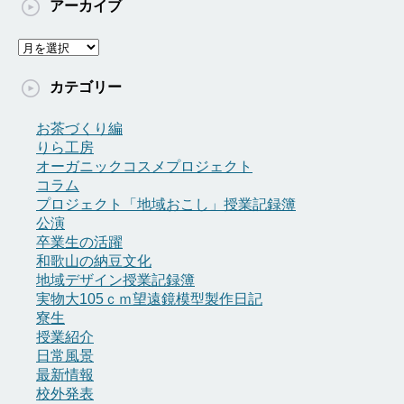
アーカイブ
ア
ー
カ
カテゴリー
イ
ブ
お茶づくり編
りら工房
オーガニックコスメプロジェクト
コラム
プロジェクト「地域おこし」授業記録簿
公演
卒業生の活躍
和歌山の納豆文化
地域デザイン授業記録簿
実物大105ｃｍ望遠鏡模型製作日記
寮生
授業紹介
日常風景
最新情報
校外発表