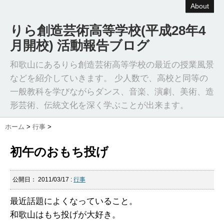
About
りら創造芸術高等学校(平成28年4
月開校) 活動報告ブログ
和歌山にあるりら創造芸術高等学校の最近の授業風景
などを紹介していきます。 少人数で、高校と同等の
一般教科を学びながらダンス、音楽、演劇、美術、造
形芸術、伝統文化を深く学ぶことが出来ます。
ホーム
>
行事
>
初午のおもち投げ
公開日：
2011/03/17
:
行事
最近話題によくなっていること。
和歌山はもち投げが大好き。